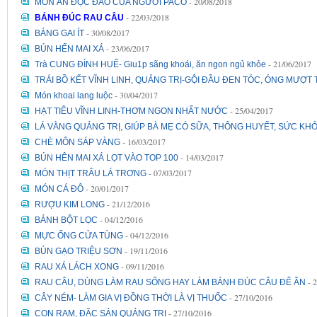
- 20/08/2018
MÓN ĂN ĐỘC ĐÁO CỦA NGƯỜI PACO
- 22/03/2018
BÁNH ĐÚC RAU CÂU
- 30/08/2017
BÁNG GAI ÍT
- 23/06/2017
BÚN HẾN MAI XÁ
- 21/06/2017
Trà CUNG ĐÌNH HUẾ- Giu1p sãng khoái, ăn ngon ngủ khỏe
TRÁI BỒ KẾT VĨNH LINH, QUẢNG TRỊ-GỘI ĐẦU ĐEN TÓC, ÓNG MƯỢT
- 30/04/2017
Món khoai lang luộc
- 25/04/2017
HẠT TIÊU VĨNH LINH-THƠM NGON NHẤT NƯỚC
LÁ VẰNG QUẢNG TRỊ, GIÚP BÀ MẸ CÓ SỮA, THÔNG HUYẾT, SỨC KH
- 16/03/2017
CHÈ MÔN SÁP VÀNG
- 14/03/2017
BÚN HÊN MAI XÁ LỌT VÀO TOP 100
- 07/03/2017
MÓN THỊT TRÂU LÁ TRƠNG
- 20/01/2017
MÓN CÁ ĐÔ
- 21/12/2016
RƯỢU KIM LONG
- 04/12/2016
BÁNH BỘT LỌC
- 04/12/2016
MỰC ỐNG CỬA TÙNG
- 19/11/2016
BÚN GẠO TRIỆU SƠN
- 09/11/2016
RAU XÁ LÁCH XONG
- 
RAU CÂU, DÙNG LÀM RAU SỐNG HAY LÀM BÁNH ĐÚC CÂU ĐỂ ĂN
- 27/10/2016
CÂY NÉM- LÀM GIA VỊ ĐỒNG THỜI LÀ VỊ THUỐC
- 27/10/2016
CON RẠM, ĐẶC SẢN QUẢNG TRỊ