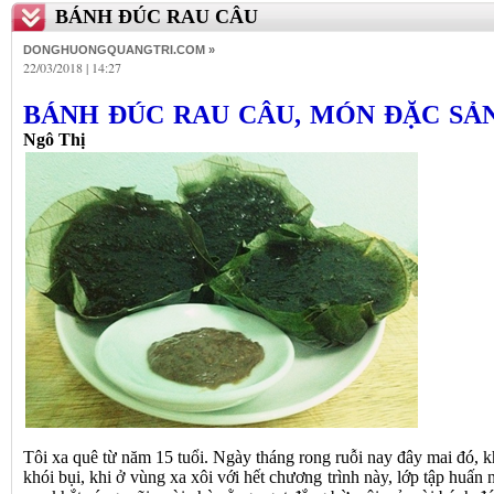
BÁNH ĐÚC RAU CÂU
DONGHUONGQUANGTRI.COM »
22/03/2018 | 14:27
BÁNH ĐÚC RAU CÂU, MÓN ĐẶC SẢN
Ngô Thị
Tôi xa quê từ năm 15 tuổi. Ngày tháng rong ruỗi nay đây mai đó, k
khói bụi, khi ở vùng xa xôi với hết chương trình này, lớp tập huấn