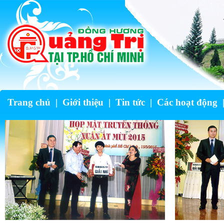
Trang chủ
|
Giới thiệu
|
Tin tức
|
Các hoạt động