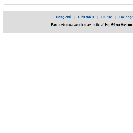
Trang chủ
|
Giới thiệu
|
Tin tức
|
Các hoạt
Bản quyền của website này thuộc về
Hội Đồng Hương 