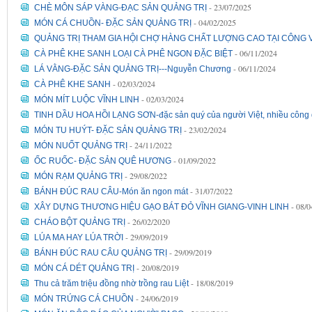
- 23/07/2025
CHÈ MÔN SÁP VÀNG-ĐẠC SẢN QUẢNG TRỊ
- 04/02/2025
MÓN CÁ CHUỒN- ĐẶC SẢN QUẢNG TRỊ
QUẢNG TRỊ THAM GIA HỘI CHỢ HÀNG CHẤT LƯỢNG CAO TẠI CÔNG VI
- 06/11/2024
CÀ PHÊ KHE SANH LOẠI CÀ PHÊ NGON ĐẶC BIỆT
- 06/11/2024
LÁ VẰNG-ĐẶC SẢN QUẢNG TRỊ---Nguyễn Chương
- 02/03/2024
CÀ PHÊ KHE SANH
- 02/03/2024
MÓN MÍT LUỘC VĨNH LINH
TINH DẦU HOA HỒI LẠNG SƠN-đặc sản quý của người Việt, nhiều công
- 23/02/2024
MÓN TU HUÝT- ĐẶC SẢN QUẢNG TRỊ
- 24/11/2022
MÓN NUỐT QUẢNG TRỊ
- 01/09/2022
ỐC RUỐC- ĐẶC SẢN QUÊ HƯƠNG
- 29/08/2022
MÓN RẠM QUẢNG TRỊ
- 31/07/2022
BÁNH ĐÚC RAU CÂU-Món ăn ngon mát
- 08/
XÂY DỰNG THƯƠNG HIỆU GẠO BÁT ĐỎ VĨNH GIANG-VINH LINH
- 26/02/2020
CHÁO BỘT QUẢNG TRỊ
- 29/09/2019
LÚA MA HAY LÚA TRỜI
- 29/09/2019
BÁNH ĐÚC RAU CÂU QUẢNG TRỊ
- 20/08/2019
MÓN CÁ DÉT QUẢNG TRỊ
- 18/08/2019
Thu cả trăm triệu đồng nhờ trồng rau Liệt
- 24/06/2019
MÓN TRỨNG CÁ CHUỒN