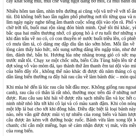
cay khắt sóng mũi, mùi chè vằng ngọt đắng bờ môi, cả mùi bánh đú
Nhiều hôm tan tầm, nhìn trên đường ai cũng vội vã trở về với tổ ấ
tủi. Đã không biết bao lần ngắm phố phường nơi tôi từng qua và 
lìm ngày ngày nghe tiếng âm thanh cuộc sống dội vào rộn rã. Phố vộ
chờ trời tối, buổi mai rộn ràng đón bình minh. Quê tôi thì khác, 
bắc qua hai miền thương nhớ, có giọng hò à ơ ru tuổi thơ những 
khi đàn trâu về no cỏ, có con thuyền rẻ nước buổi triều lên, có phi
có mưa tầm tả, có dáng mẹ dập dìu tần tảo sớm hôm. Mỗi lần về 
lòng cảm thấy háo hức, nỗi sung sướng dâng lên ngập tràn, như được
tìm, đánh thẻ, bắn bi. Hương lúa nhẹ nhàng trong gió có sức 
trước mắt tôi. Chạy xe một chốc nữa, biển Cửa Tùng hiện lên từ 
đợt sóng vỗ vào mỏm đá, tạo thành thứ âm thanh êm tai dội vào miề
của biển đây rồi , không thể nào khác đi được dù năm tháng có q
dân làng biển thường ra đây hái rau câu về làm bánh đúc – món qu
Khi mùa hè đến là lúc rau câu bắt đầu mọc. Không giống rau ngoa
canh), rau câu có thân lá rất nhỏ, thường mọc trên đá ở những nơi
được. Rau câu sau khi hái về được rửa sạch nhiều lần và lọc hết c
ninh nhừ nhỏ lửa tới khi cô lại và có màu xanh đậm. Khi còn nón
một lớp lá bai cho tới khi đông hẳn. Điều đặc biệt là loại bánh n
nào, nên vẫn giữ được mùi vị tự nhiên của rong biển và hàm lượ
câu được ăn kèm với đường hoặc ruốc. Bánh vừa làm xong lột lớp
chanh; chỉ cắn một miếng, bạn sẽ cảm nhận được vị mát, vừa m
của rong biển.