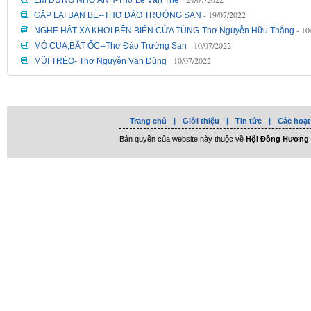
EM ĐỪNG NHỚ ANH-Thơ Lê Văn Thê
- 19/07/2022
GẶP LẠI BẠN BÈ--THƠ ĐÀO TRƯỜNG SAN
- 10
NGHE HÁT XA KHƠI BÊN BIỂN CỬA TÙNG-Thơ Nguyễn Hữu Thắng
- 10/07/2022
MÓ CUA,BẮT ỐC--Thơ Đào Trường San
- 10/07/2022
MŨI TRÈO- Thơ Nguyễn Văn Dùng
Trang chủ
|
Giới thiệu
|
Tin tức
|
Các hoạt
Bản quyền của website này thuộc về
Hội Đồng Hương 