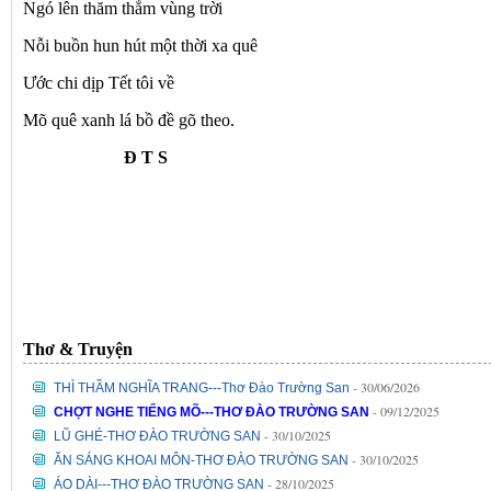
Ngó lên thăm thẳm vùng trời
Nỗi buồn hun hút một thời xa quê
Ước chi dịp Tết tôi về
Mõ quê xanh lá bồ đề gõ theo.
Đ T S
Thơ & Truyện
- 30/06/2026
THÌ THẦM NGHĨA TRANG---Thơ Đào Trường San
- 09/12/2025
CHỢT NGHE TIẾNG MÕ---THƠ ĐÀO TRƯỜNG SAN
- 30/10/2025
LŨ GHÉ-THƠ ĐÀO TRƯỜNG SAN
- 30/10/2025
ĂN SÁNG KHOAI MÔN-THƠ ĐÀO TRƯỜNG SAN
- 28/10/2025
ÁO DÀI---THƠ ĐÀO TRƯỜNG SAN