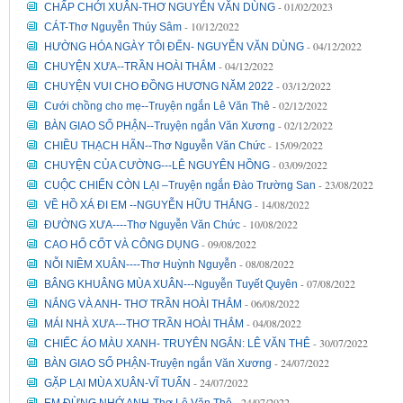
- 01/02/2023
CHẤP CHỚI XUÂN-THƠ NGUYỄN VĂN DÙNG
- 10/12/2022
CÁT-Thơ Nguyễn Thúy Sâm
- 04/12/2022
HƯỜNG HÓA NGÀY TÔI ĐẾN- NGUYỄN VĂN DÙNG
- 04/12/2022
CHUYỆN XƯA--TRẦN HOÀI THẮM
- 03/12/2022
CHUYỆN VUI CHO ĐỒNG HƯƠNG NĂM 2022
- 02/12/2022
Cưới chồng cho mẹ--Truyện ngắn Lê Văn Thê
- 02/12/2022
BÀN GIAO SỐ PHẬN--Truyện ngắn Văn Xương
- 15/09/2022
CHIỀU THẠCH HÃN--Thơ Nguyễn Văn Chức
- 03/09/2022
CHUYỆN CỦA CƯỜNG---LÊ NGUYÊN HỒNG
- 23/08/2022
CUỘC CHIẾN CÒN LẠI –Truyện ngắn Đào Trường San
- 14/08/2022
VỀ HỒ XÁ ĐI EM --NGUYỄN HỮU THẮNG
- 10/08/2022
ĐƯỜNG XƯA----Thơ Nguyễn Văn Chức
- 09/08/2022
CAO HỔ CỐT VÀ CÔNG DỤNG
- 08/08/2022
NỖI NIỀM XUÂN----Thơ Huỳnh Nguyễn
- 07/08/2022
BÂNG KHUÂNG MÙA XUÂN---Nguyễn Tuyết Quyên
- 06/08/2022
NẮNG VÀ ANH- THƠ TRẦN HOÀI THẮM
- 04/08/2022
MÁI NHÀ XƯA---THƠ TRẦN HOÀI THẮM
- 30/07/2022
CHIẾC ÁO MÀU XANH- TRUYÊN NGẮN: LÊ VĂN THÊ
- 24/07/2022
BÀN GIAO SỐ PHẬN-Truyện ngắn Văn Xương
- 24/07/2022
GẶP LẠI MÙA XUÂN-VĨ TUẤN
- 24/07/2022