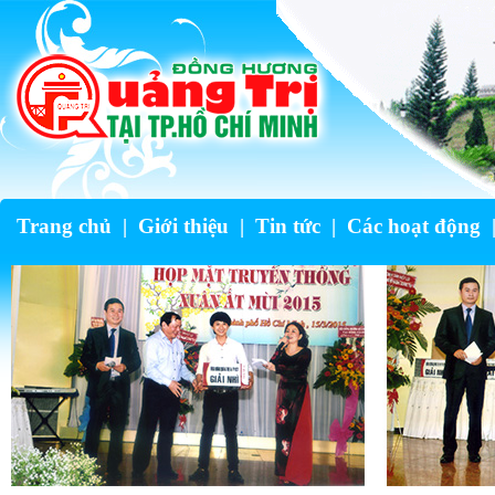
Trang chủ
|
Giới thiệu
|
Tin tức
|
Các hoạt động