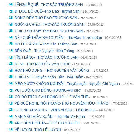
- 26/10/2025
LẶNG LẼ QUÊ--THƠ ĐÀO TRƯỜNG SAN
- 21/10/2025
ĐI DỌC BỜ QUÊ--Thơ Đào Trường San
- 26/09/2025
ĐONG ĐẾM THƠ ĐÀO TRƯỜNG SAN
- 23/09/2025
NGÓNG CHIỀU--THƠ ĐÀO TRƯỜNG SAN
- 28/08/2025
CHIỀU SƠN MỸ-Thơ ĐÀO TRƯỜNG SAN
- 02/08/2025
NÉT QUÊ THẦM XAO XUYẾN---Thơ Đào Trường San
- 28/04/2024
NÔ LỆ CÀ PHÊ--Thơ Đào Trường San
- 23/02/2024
BẾN QUÊ---Thơ Nguyễn Hữu Thắng
- 01/01/2024
TĨNH LẶNG- THƠ ĐÀO TRƯỜNG SAN
- 15/03/2023
ĐÊM---THƠ NGUYỄN VĂN CHỨC
- 15/03/2023
HOA PHÙ DUNG--THƠ NGUYỄN VĂN DÙNG
- 04/03/2023
CHIỀU VỀ---Truyện ngắn Trần Hoài Thắm
- 25/02/
MÈO MƯỚP KHÔNG NÓI DỐI…Truyện ngắn Nguyễn Chí Ngoan
- 18/02/2023
VUI CƯỜI CHO ĐỒNG HƯƠNG-Vui cười
- 18/02/2023
CỜ ĐỎ TRÊN CẦU ĐÔNG HÀ---LÊ VĂN THÊ
- 17/02/2023
VỀ QUÊ NGHE NÓI TRẠNG-THƠ NGUYỄN HỮU THẮNG
- 14/02/2023
TỪDINH XƯA XIN KỂ VỚI MAI SAU…Lê Đức Dục
- 14/02/2023
MAN MÁC MIỀN XUÂN ---Tôn Nữ Mỹ Hạnh
- 06/02/2023
ANH ĐẾN HỘI LIM---THƠ THANH HIẾU
- 05/02/2023
VỀ HAY ĐI--THƠ LÊ LUYNH