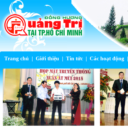
Trang chủ
|
Giới thiệu
|
Tin tức
|
Các hoạt động