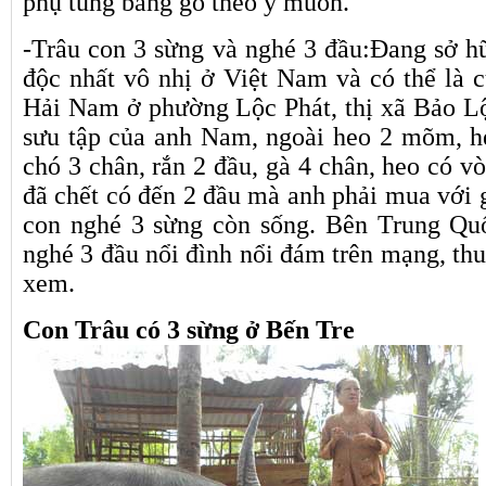
phụ tùng bằng gỗ theo ý muốn.
-Trâu con 3 sừng và nghé 3 đầu:Đang sở hữ
độc nhất vô nhị ở Việt Nam và có thể là c
Hải Nam ở phường Lộc Phát, thị xã Bảo L
sưu tập của anh Nam, ngoài heo 2 mõm, he
chó 3 chân, rắn 2 đầu, gà 4 chân, heo có 
đã chết có đến 2 đầu mà anh phải mua với g
con nghé 3 sừng còn sống. Bên Trung Qu
nghé 3 đầu nổi đình nổi đám trên mạng, thu
xem.
Con Trâu có 3 sừng ở Bến Tre