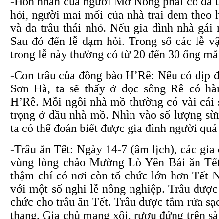
-Hôn nhân của người Mơ Nông phải có da tr
hỏi, người mai mối của nhà trai đem theo 
và da trâu thái nhỏ. Nếu gia đình nhà gái 
Sau đó đến lễ dạm hỏi. Trong số các lễ vậ
trong lễ này thường có từ 20 đến 30 ống mă
-Con trâu của đồng bào H’Rê: Nếu có dịp 
Sơn Hà, ta sẽ thấy ở dọc sông Rê có hà
H’Rê. Mỗi ngôi nhà mồ thường có vài cái s
trọng ở đầu nhà mồ. Nhìn vào số lượng sừn
ta có thể đoán biết được gia đình người quá
-Trâu ăn Tết: Ngày 14-7 (âm lịch), các gia
vùng lòng chảo Mường Lò Yên Bái ăn Tết 
thậm chí có nơi còn tổ chức lớn hơn Tết N
với một số nghi lễ nông nghiệp. Trâu được
chức cho trâu ăn Tết. Trâu được tắm rửa sạc
thang. Gia chủ mang xôi, rượu đứng trên sàn 