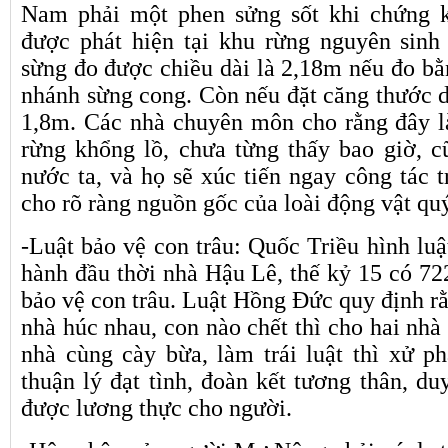
Nam phải một phen sửng sốt khi chứng 
được phát hiện tại khu rừng nguyên sinh
sừng đo được chiều dài là 2,18m nếu đo bằ
nhánh sừng cong. Còn nếu đặt căng thước d
1,8m. Các nhà chuyên môn cho rằng đây l
rừng khổng lồ, chưa từng thấy bao giờ, 
nước ta, và họ sẽ xúc tiến ngay công tác t
cho rõ ràng nguồn gốc của loài động vật qu
-Luật bảo vệ con trâu: Quốc Triều hình lu
hành đầu thời nhà Hậu Lê, thế kỷ 15 có 722
bảo vệ con trâu. Luật Hồng Đức quy định rằ
nhà húc nhau, con nào chết thì cho hai nhà 
nhà cùng cày bừa, làm trái luật thì xử ph
thuận lý đạt tình, đoàn kết tương thân, du
được lương thực cho người.