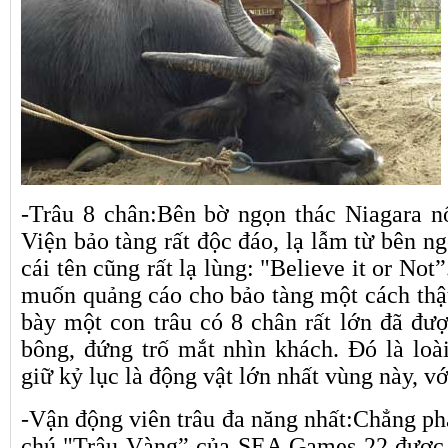
-Trâu 8 chân:Bên bờ ngọn thác Niagara n
Viện bảo tàng rất độc đáo, lạ lẫm từ bên n
cái tên cũng rất lạ lùng: "Believe it or Not
muốn quảng cáo cho bảo tàng một cách thật
bày một con trâu có 8 chân rất lớn đã đượ
bông, đứng trố mắt nhìn khách. Đó là lo
giữ kỷ lục là động vật lớn nhất vùng này, vớ
-Vận động viên trâu đa năng nhất:Chẳng phả
chú "Trâu Vàng” của SEA Games 22 được t