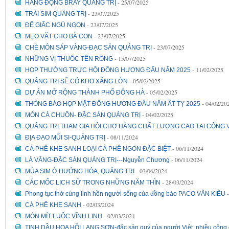
- 25/07/2025
HANG ĐỘNG BRAY QUẢNG TRỊ
- 23/07/2025
TRÁI SIM QUẢNG TRỊ
- 23/07/2025
ĐỂ GIẤC NGỦ NGON
- 23/07/2025
MẸO VẶT CHO BÀ CON
- 23/07/2025
CHÈ MÔN SÁP VÀNG-ĐẠC SẢN QUẢNG TRỊ
- 15/07/2025
NHỮNG VỊ THUỐC TÊN RỒNG
- 11/02/2025
HỌP THƯỜNG TRỰC HỘI ĐỒNG HƯƠNG ĐẤU NĂM 2025
- 05/02/2025
QUẢNG TRỊ SẼ CÓ KHO XĂNG LỚN
- 05/02/2025
DỰ ÁN MỞ RỘNG THÀNH PHỐ ĐÔNG HÀ
- 04/02/20
THÔNG BÁO HỌP MẶT ĐỒNG HƯƠNG ĐẦU NĂM ẤT TỴ 2025
- 04/02/2025
MÓN CÁ CHUỒN- ĐẶC SẢN QUẢNG TRỊ
QUẢNG TRỊ THAM GIA HỘI CHỢ HÀNG CHẤT LƯỢNG CAO TẠI CÔNG VI
- 08/11/2024
ĐỊA ĐẠO MŨI SI-QUẢNG TRỊ
- 06/11/2024
CÀ PHÊ KHE SANH LOẠI CÀ PHÊ NGON ĐẶC BIỆT
- 06/11/2024
LÁ VẰNG-ĐẶC SẢN QUẢNG TRỊ---Nguyễn Chương
- 03/06/2024
MÙA SIM Ở HƯỚNG HÓA, QUẢNG TRỊ
- 28/03/2024
CÁC MỐC LỊCH SỬ TRONG NHỮNG NĂM THÌN
Phong tục thờ cúng linh hồn người sống của đồng bào PACO VÂN KIỀU
- 02/03/2024
CÀ PHÊ KHE SANH
- 02/03/2024
MÓN MÍT LUỘC VĨNH LINH
TINH DẦU HOA HỒI LẠNG SƠN-đặc sản quý của người Việt, nhiều công