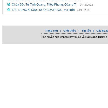
- 24/11/2022
Chùa Sắc Tứ Tịnh Quang, Triệu Phong, Qủang Trị
- 24/11/2022
TÁC DỤNG KHÔNG NGỜ CỦA RƯỢU- vui cười
Trang chủ
|
Giới thiệu
|
Tin tức
|
Các hoạt
Bản quyền của website này thuộc về
Hội Đồng Hương 