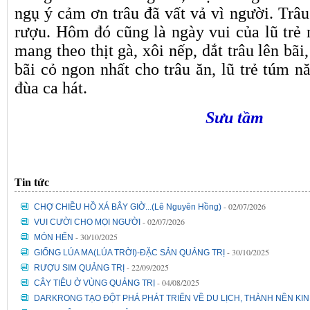
ngụ ý cảm ơn trâu đã vất vả vì người. Trâu
rượu. Hôm đó cũng là ngày vui của lũ tr
mang theo thịt gà, xôi nếp, dắt trâu lên bãi
bãi cỏ ngon nhất cho trâu ăn, lũ trẻ túm 
đùa ca hát.
Sưu tầm
Tin tức
- 02/07/2026
CHỢ CHIỀU HỒ XÁ BÂY GIỜ...(Lê Nguyên Hồng)
- 02/07/2026
VUI CƯỜI CHO MỌI NGƯỜI
- 30/10/2025
MÓN HẾN
- 30/10/2025
GIỐNG LÚA MA(LÚA TRỜI)-ĐẶC SẢN QUẢNG TRỊ
- 22/09/2025
RƯỢU SIM QUẢNG TRỊ
- 04/08/2025
CÂY TIÊU Ở VÙNG QUẢNG TRỊ
DARKRONG TẠO ĐỘT PHÁ PHÁT TRIỂN VỀ DU LỊCH, THÀNH NỀN KIN