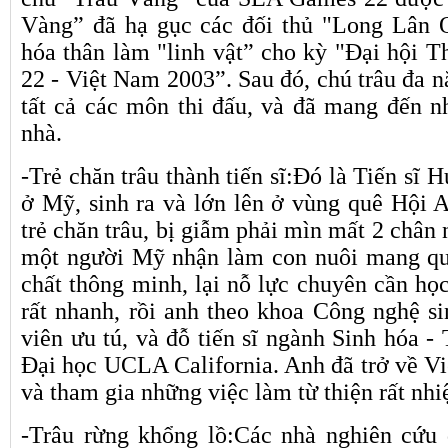
Vàng” đã hạ gục các đối thủ "Long Lân 
hóa thân làm "linh vật” cho kỳ "Đại hội 
22 - Việt Nam 2003”. Sau đó, chú trâu đa nă
tất cả các môn thi đấu, và đã mang đến 
nhà.
-Trẻ chăn trâu thành tiến sĩ:Đó là Tiến sĩ
ở Mỹ, sinh ra và lớn lên ở vùng quê Hội
trẻ chăn trâu, bị giẫm phải mìn mất 2 chân
một người Mỹ nhận làm con nuôi mang q
chất thông minh, lại nỗ lực chuyên cần họ
rất nhanh, rồi anh theo khoa Công nghệ si
viên ưu tú, và đỗ tiến sĩ ngành Sinh hóa -
Đại học UCLA California. Anh đã trở về Vi
và tham gia những việc làm từ thiện rất nhi
-Trâu rừng khổng lồ:Các nhà nghiên cứu 