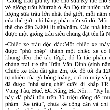
-Giống trâu giữ kỷ lục cho sữa:Kỷ lục cho 
về giống trâu Murrah ở Ấn Độ từ nhiều nă
lượng sữa trâu lớn nhất thế giới, mỗi năm đ
của thế giới chỉ bằng phân nửa số đó. Một
thể cho đến 3.000 lít sữa/năm. Các nhà kh
được một giống trâu siêu chủng đặt tên là N
-Chiếc xe trâu độc đáo:Một chiếc xe máy
được "phù phép” thành một chiếc xe có h
khung đều chế tác t
ừ
gỗ, đó là tác phẩm 
chàng trai trẻ tên Trần Văn Đỉnh (sinh n
Chiếc xe trâu dài gần 2m, tốc độ tối đa 1
tự nhiên của gỗ bóng loáng, chỉ có máy và 
đã được "nhà sáng chế” cưỡi đi khắp TP.
Vũng Tàu, Huế, Đà Nẵng, Hà Nội… "Kỷ lục 
này đã phải tốn trên 30 triệu đồng để mu
phẩm "Xe trâu”, chưa kể công cán và chi p