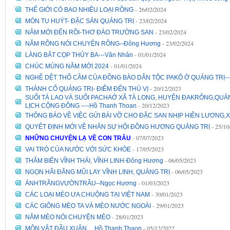
- 26/02/2024
THẾ GIỚI CÓ BAO NHIÊU LOẠI RỒNG
- 23/02/2024
MÓN TU HUÝT- ĐẶC SẢN QUẢNG TRỊ
- 23/02/2024
NĂM MỚI ĐẾN RỒI-THƠ ĐÀO TRƯỜNG SAN
- 23/02/2024
NĂM RỒNG NÓI CHUYỆN RỒNG--Đông Hương
- 01/01/2024
LÀNG BẮT CỌP THỦY BA---Văn Nhân
- 01/01/2024
CHÚC MÙNG NĂM MỚI 2024
NGHỀ DỆT THỔ CẦM CỦA ĐỒNG BÀO DÂN TỘC PAKÔ Ở QUẢNG TRỊ---
- 20/12/2023
THÀNH CỔ QUẢNG TRỊ- ĐIỂM ĐẾN THÚ VỊ
SUỐI TÀ LAO VÀ SUỐI PACHAỞ XÃ TÀ LONG, HUYỆN ĐAKRÔNG,QUẢ
- 20/12/2023
LỊCH CỘNG ĐỒNG ----Hồ Thanh Thoan
THÔNG BÁO VỀ VIỆC GỬI BÀI VỠ CHO ĐẶC SAN NHỊP HIỀN LƯƠNG,
- 25/10
QUYẾT ĐỊNH MỚI VỀ NHÂN SỰ HỘI ĐỒNG HƯƠNG QUẢNG TRỊ
- 07/07/2023
NHỮNG CHUYỆN LẠ VỀ CON TRÂU
- 17/05/2023
VAI TRÒ CỦA NƯỚC VỚI SỨC KHỎE
- 06/05/2023
THĂM BIỂN VĨNH THÁI, VĨNH LINH-Đông Hương
- 06/05/2023
NGỌN HÃI ĐĂNG MŨI LAY VĨNH LINH, QUẢNG TRỊ
- 01/03/2023
ÁNHTRĂNGVƯỜNTRẦU--Ngọc Hương
- 30/01/2023
CÁC LOẠI MÈO ƯA CHUỘNG TẠI VIỆT NAM
- 29/01/2023
CÁC GIỐNG MÈO TA VÀ MÈO NƯỚC NGOÀI
- 28/01/2023
NĂM MÈO NÓI CHUYỆN MÈO
- 05/12/2022
MÔN VẬT ĐẦU XUÂN.... Hồ Thanh Thaon