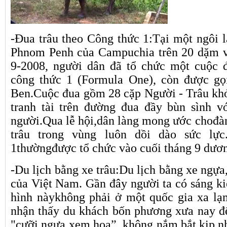
-Đua trâu theo Công thức 1:Tại một ngôi l
Phnom Penh của Campuchia trên 20 dặm v
9-2008, người dân đã tổ chức một cuộc đ
công thức 1 (Formula One), còn được gọi
Ben.Cuộc đua gồm 28 cặp Người - Trâu khỏe
tranh tài trên đường đua đầy bùn sình v
người.Qua lễ hội,dân làng mong ước chođàn
trâu trong vùng luôn dồi dào sức lực
1thườngđược tổ chức vào cuối tháng 9 dươn
-Du lịch bằng xe trâu:Du lịch bằng xe ngựa, 
của Việt Nam. Gần đây người ta có sáng kiế
hình nàykhông phải ở một quốc gia xa lạ
nhận thấy du khách bốn phương xưa nay đ
"cưỡi ngựa xem hoa”, không nắm bắt kịp nh