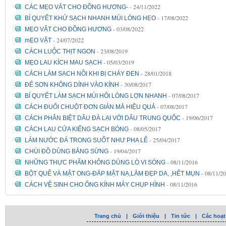
- 24/11/2022
CÁC MẸO VẮT CHO ĐỒNG HƯƠNG-
- 17/08/2022
BÍ QUYẾT KHỬ SẠCH NHANH MÙI LÒNG HEO
- 03/08/2022
MẸO VẶT CHO ĐỒNG HƯƠNG
- 24/07/2022
mẸO VẶT
- 23/08/2019
CÁCH LUỘC THỊT NGON
- 05/03/2019
MẸO LAU KÍCH MAU SẠCH
- 28/01/2018
CÁCH LÀM SẠCH NỒI KHI BỊ CHÁY ĐEN
- 30/08/2017
ĐỂ SƠN KHÔNG DÍNH VÀO KÍNH
- 07/08/2017
BÍ QUYẾT LÀM SẠCH MÙI HÔI LÒNG LỢN NHANH
- 07/08/2017
CÁCH ĐUỔI CHUỘT ĐƠN GIẢN MÀ HIỆU QUẢ
- 19/06/2017
CÁCH PHÂN BIỆT DÂU ĐÀ LẠI VỚI DÂU TRUNG QUỐC
- 08/05/2017
CÁCH LAU CỬA KIẾNG SẠCH BÓNG
- 25/04/2017
LÁM NƯỚC ĐÁ TRONG SUỐT NHƯ PHA LÊ
- 19/04/2017
CHÚI ĐỒ DÙNG BẰNG SỪNG
- 08/11/2016
NHỮNG THỰC PHẨM KHÔNG DÙNG LÒ VI SÓNG
- 08/11/2
BỘT QUẾ VÀ MẬT ONG-ĐẮP MẶT NẠ,LÀM ĐẸP DA, ,HẾT MỤN
- 08/11/2016
CÁCH VỆ SINH CHO ỐNG KÍNH MÁY CHỤP HÌNH
Trang chủ
|
Giới thiệu
|
Tin tức
|
Các hoạt