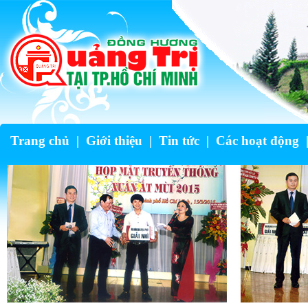
Trang chủ
|
Giới thiệu
|
Tin tức
|
Các hoạt động