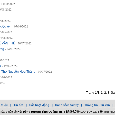
- 14/08/2022
0/08/2022
8/08/2022
- 07/08/2022
t Quyên
06/08/2022
04/08/2022
- 30/07/2022
Ê VĂN THÊ
- 24/07/2022
ơng
/07/2022
- 19/07/2022
N
- 10/07/2022
-Thơ Nguyễn Hữu Thắng
10/07/2022
2022
Trang
1/3
:
1
,
2
,
3
Sa
 thiệu
|
Tin tức
|
Các hoạt động
|
Danh sách tài trợ
|
Thông tin - Tư vấn
|
15.093.760
89
 này thuộc về
Hội Đồng Hương Tỉnh Quảng Trị
. |
Lượt truy cập |
Trực tuy