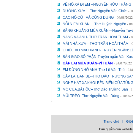
VỀ HỒ XÁ ĐI EM --NGUYỄN HỮU THẮNG
- 1
ĐƯỜNG XƯA----Thơ Nguyễn Văn Chức
- 09/08/2022
CAO HỔ CỐT VÀ CÔNG DỤNG
- 0
NỖI NIỀM XUÂN----Thơ Huỳnh Nguyễn
BÂNG KHUÂNG MÙA XUÂN---Nguyễn Tuyế
- 
NẮNG VÀ ANH- THƠ TRẦN HOÀI THẮM
- 
MÁI NHÀ XƯA---THƠ TRẦN HOÀI THẮM
CHIẾC ÁO MÀU XANH- TRUYÊN NGẮN: L
BÀN GIAO SỐ PHẬN-Truyện ngắn Văn Xư
- 24/07/2022
GẶP LẠI MÙA XUÂN-VĨ TUẤN
- 24
EM ĐỪNG NHỚ ANH-Thơ Lê Văn Thê
GẶP LẠI BẠN BÈ--THƠ ĐÀO TRƯỜNG SA
NGHE HÁT XA KHƠI BÊN BIỂN CỬA TÙNG
- 
MÓ CUA,BẮT ỐC--Thơ Đào Trường San
- 10/07/
MŨI TRÈO- Thơ Nguyễn Văn Dùng
Trang chủ
|
Giới
Bản quyền của website