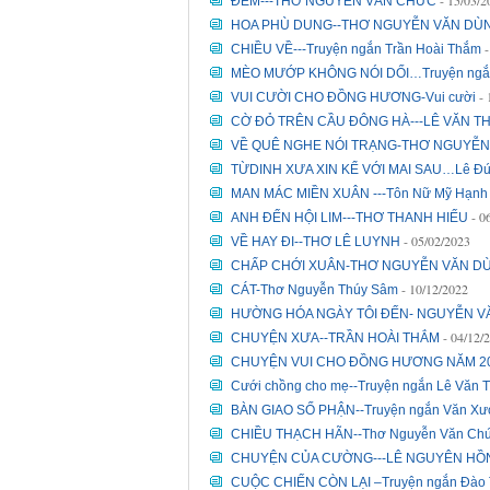
- 15/03/2
ĐÊM---THƠ NGUYỄN VĂN CHỨC
HOA PHÙ DUNG--THƠ NGUYỄN VĂN DÙ
CHIỀU VỀ---Truyện ngắn Trần Hoài Thắm
MÈO MƯỚP KHÔNG NÓI DỐI…Truyện ngắn
-
VUI CƯỜI CHO ĐỒNG HƯƠNG-Vui cười
CỜ ĐỎ TRÊN CẦU ĐÔNG HÀ---LÊ VĂN T
VỀ QUÊ NGHE NÓI TRẠNG-THƠ NGUYỄ
TỪDINH XƯA XIN KỂ VỚI MAI SAU…Lê Đứ
MAN MÁC MIỀN XUÂN ---Tôn Nữ Mỹ Hạnh
- 0
ANH ĐẾN HỘI LIM---THƠ THANH HIẾU
- 05/02/2023
VỀ HAY ĐI--THƠ LÊ LUYNH
CHẤP CHỚI XUÂN-THƠ NGUYỄN VĂN D
- 10/12/2022
CÁT-Thơ Nguyễn Thúy Sâm
HƯỜNG HÓA NGÀY TÔI ĐẾN- NGUYỄN 
- 04/12/
CHUYỆN XƯA--TRẦN HOÀI THẮM
CHUYỆN VUI CHO ĐỒNG HƯƠNG NĂM 2
Cưới chồng cho mẹ--Truyện ngắn Lê Văn 
BÀN GIAO SỐ PHẬN--Truyện ngắn Văn X
CHIỀU THẠCH HÃN--Thơ Nguyễn Văn Ch
CHUYỆN CỦA CƯỜNG---LÊ NGUYÊN HỒ
CUỘC CHIẾN CÒN LẠI –Truyện ngắn Đào 