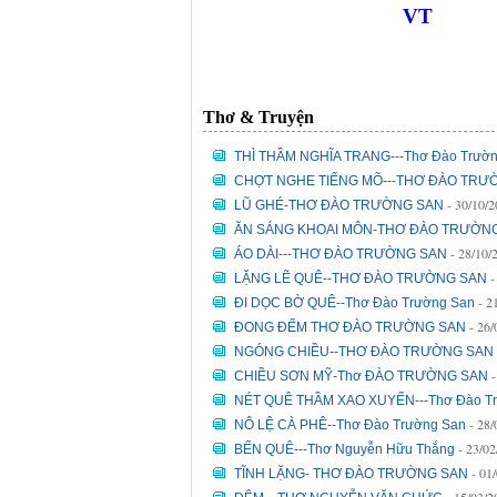
VT
Thơ & Truyện
THÌ THẦM NGHĨA TRANG---Thơ Đào Trườ
CHỢT NGHE TIẾNG MÕ---THƠ ĐÀO TRƯ
- 30/10/
LŨ GHÉ-THƠ ĐÀO TRƯỜNG SAN
ĂN SÁNG KHOAI MÔN-THƠ ĐÀO TRƯỜN
- 28/10/
ÁO DÀI---THƠ ĐÀO TRƯỜNG SAN
-
LẶNG LẼ QUÊ--THƠ ĐÀO TRƯỜNG SAN
- 2
ĐI DỌC BỜ QUÊ--Thơ Đào Trường San
- 26
ĐONG ĐẾM THƠ ĐÀO TRƯỜNG SAN
NGÓNG CHIỀU--THƠ ĐÀO TRƯỜNG SAN
CHIỀU SƠN MỸ-Thơ ĐÀO TRƯỜNG SAN
NÉT QUÊ THẦM XAO XUYẾN---Thơ Đào T
- 28
NÔ LỆ CÀ PHÊ--Thơ Đào Trường San
- 23/0
BẾN QUÊ---Thơ Nguyễn Hữu Thắng
- 01
TĨNH LẶNG- THƠ ĐÀO TRƯỜNG SAN