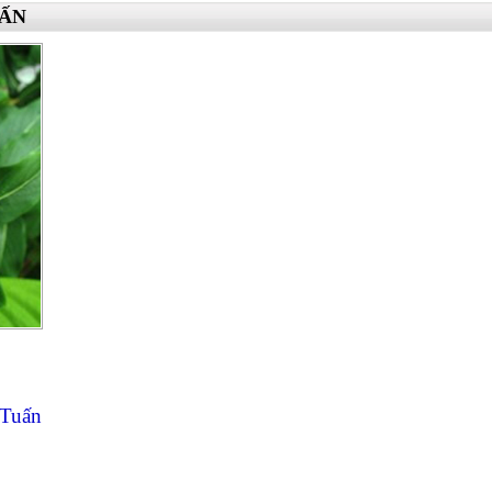
UẤN
Tuấn