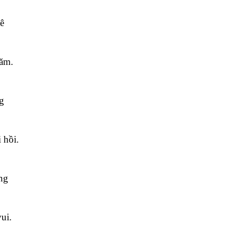
ê
năm.
g
 hồi.
ng
ui.