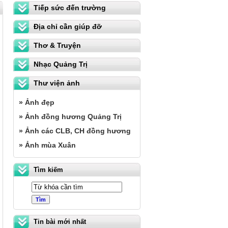
Tiếp sức đến trường
Địa chỉ cần giúp đỡ
Thơ & Truyện
Nhạc Quảng Trị
Thư viện ảnh
» Ảnh đẹp
» Ảnh đồng hương Quảng Trị
» Ảnh các CLB, CH đồng hương
» Ảnh mùa Xuân
Tìm kiếm
Tin bài mới nhất