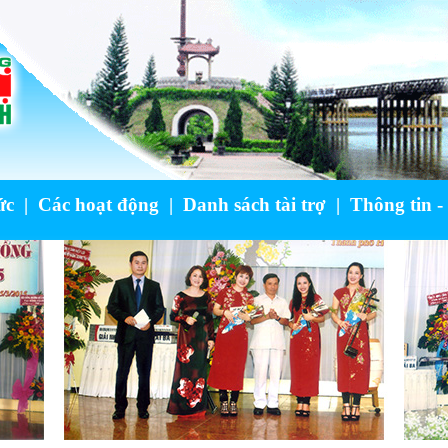
ức
|
Các hoạt động
|
Danh sách tài trợ
|
Thông tin -