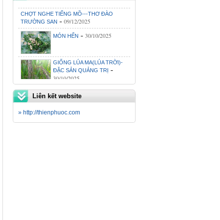
CHỢT NGHE TIẾNG MÕ---THƠ ĐÀO
-
09/12/2025
TRƯỜNG SAN
-
30/10/2025
MÓN HẾN
GIỐNG LÚA MA(LÚA TRỜI)-
-
ĐẶC SẢN QUẢNG TRỊ
30/10/2025
-
LŨ GHÉ-THƠ ĐÀO TRƯỜNG SAN
30/10/2025
Liên kết website
ĂN SÁNG KHOAI MÔN-THƠ
-
ĐÀO TRƯỜNG SAN
» http://thienphuoc.com
30/10/2025
-
VUI CƯỜI CHO ĐỒNG HƯƠNG
02/07/2026
CHỢ CHIỀU HỒ XÁ BÂY
-
GIỜ...(Lê Nguyên Hồng)
02/07/2026
-
VUI CƯỜI CHO MỌI NGƯỜI
02/07/2026
-
THẢI ĐỘC CHO CƠ THỂ---Thấy thuốc
02/07/2026