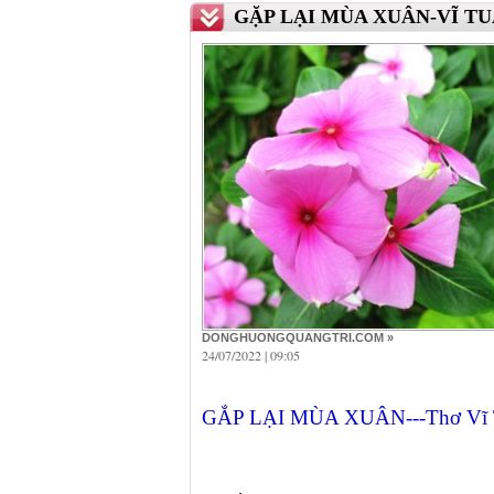
GẶP LẠI MÙA XUÂN-VĨ T
DONGHUONGQUANGTRI.COM »
24/07/2022 | 09:05
G
ẮP LẠI MÙA XUÂN---Thơ Vĩ 