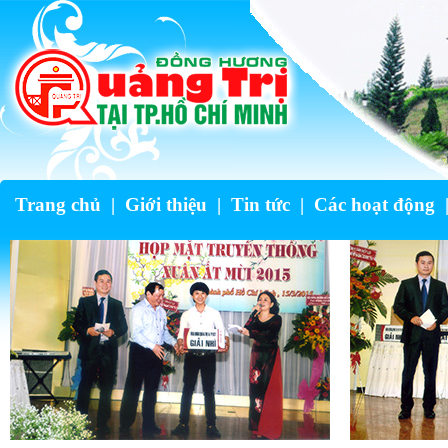
Trang chủ
|
Giới thiệu
|
Tin tức
|
Các hoạt động