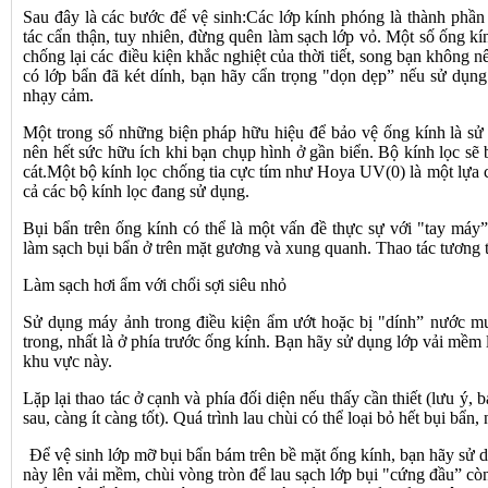
Sau đây là các bước để vệ sinh:Các lớp kính phóng là thành phần
tác cẩn thận, tuy nhiên, đừng quên làm sạch lớp vỏ. Một số ống kí
chống lại các điều kiện khắc nghiệt của thời tiết, song bạn không 
có lớp bẩn đã két dính, bạn hãy cẩn trọng "dọn dẹp” nếu sử dụng 
nhạy cảm.
Một trong số những biện pháp hữu hiệu để bảo vệ ống kính là sử
nên hết sức hữu ích khi bạn chụp hình ở gần biển. Bộ kính lọc s
cát.Một bộ kính lọc chống tia cực tím như Hoya UV(0) là một lựa ch
cả các bộ kính lọc đang sử dụng.
Bụi bẩn trên ống kính có thể là một vấn đề thực sự với "tay máy”
làm sạch bụi bẩn ở trên mặt gương và xung quanh. Thao tác tương 
Làm sạch hơi ẩm với chổi sợi siêu nhỏ
Sử dụng máy ảnh trong điều kiện ẩm ướt hoặc bị "dính” nước mưa
trong, nhất là ở phía trước ống kính. Bạn hãy sử dụng lớp vải mềm 
khu vực này.
Lặp lại thao tác ở cạnh và phía đối diện nếu thấy cần thiết (lưu ý
sau, càng ít càng tốt). Quá trình lau chùi có thể loại bỏ hết bụi bẩn,
Để vệ sinh lớp mỡ bụi bẩn bám trên bề mặt ống kính, bạn hãy sử d
này lên vải mềm, chùi vòng tròn để lau sạch lớp bụi "cứng đầu” còn l