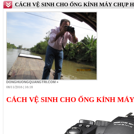
CÁCH VỆ SINH CHO ỐNG KÍNH MÁY CHỤP 
DONGHUONGQUANGTRI.COM »
08/11/2016 | 16:18
CÁCH VỆ SINH CHO ỐNG KÍNH MÁY