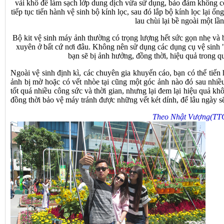
vải khô để làm sạch lớp dung dịch vừa sử dụng, bảo đảm không còn
tiếp tục tiến hành vệ sinh bộ kính lọc, sau đó lắp bộ kính lọc lại 
lau chùi lại bề ngoài một lầ
Bộ kit vệ sinh máy ảnh thường có trọng lượng hết sức gọn nhẹ v
xuyên ở bất cứ nơi đâu. Không nên sử dụng các dụng cụ vệ sinh "t
bạn sẽ bị ảnh hưởng, đồng thời, hiệu quả trong q
Ngoài vệ sinh định kì, các chuyên gia khuyến cáo, bạn có thể tiến 
ảnh bị mờ hoặc có vết nhòe tại cũng một góc ảnh nào đó sau nhiề
tốt quá nhiều công sức và thời gian, nhưng lại đem lại hiệu quả kh
đồng thời bảo vệ máy tránh được những vết két dính, để lâu ngày s
Theo Nhật Vượng(TTO