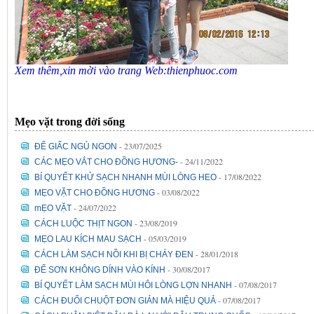
Xem thêm,xin mời vào trang Web:thienphuoc.com
Mẹo vặt trong đời sống
- 23/07/2025
ĐỂ GIẤC NGỦ NGON
- 24/11/2022
CÁC MẸO VẮT CHO ĐỒNG HƯƠNG-
- 17/08/2022
BÍ QUYẾT KHỬ SẠCH NHANH MÙI LÒNG HEO
- 03/08/2022
MẸO VẶT CHO ĐỒNG HƯƠNG
- 24/07/2022
mẸO VẶT
- 23/08/2019
CÁCH LUỘC THỊT NGON
- 05/03/2019
MẸO LAU KÍCH MAU SẠCH
- 28/01/2018
CÁCH LÀM SẠCH NỒI KHI BỊ CHÁY ĐEN
- 30/08/2017
ĐỂ SƠN KHÔNG DÍNH VÀO KÍNH
- 07/08/2017
BÍ QUYẾT LÀM SẠCH MÙI HÔI LÒNG LỢN NHANH
- 07/08/2017
CÁCH ĐUỔI CHUỘT ĐƠN GIẢN MÀ HIỆU QUẢ