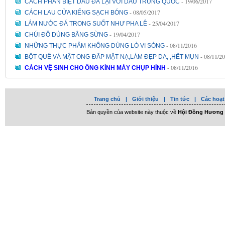
- 19/06/2017
CÁCH PHÂN BIỆT DÂU ĐÀ LẠI VỚI DÂU TRUNG QUỐC
- 08/05/2017
CÁCH LAU CỬA KIẾNG SẠCH BÓNG
- 25/04/2017
LÁM NƯỚC ĐÁ TRONG SUỐT NHƯ PHA LÊ
- 19/04/2017
CHÚI ĐỒ DÙNG BẰNG SỪNG
- 08/11/2016
NHỮNG THỰC PHẨM KHÔNG DÙNG LÒ VI SÓNG
- 08/11/2
BỘT QUẾ VÀ MẬT ONG-ĐẮP MẶT NẠ,LÀM ĐẸP DA, ,HẾT MỤN
- 08/11/2016
CÁCH VỆ SINH CHO ỐNG KÍNH MÁY CHỤP HÌNH
Trang chủ
|
Giới thiệu
|
Tin tức
|
Các hoạt
Bản quyền của website này thuộc về
Hội Đồng Hương 