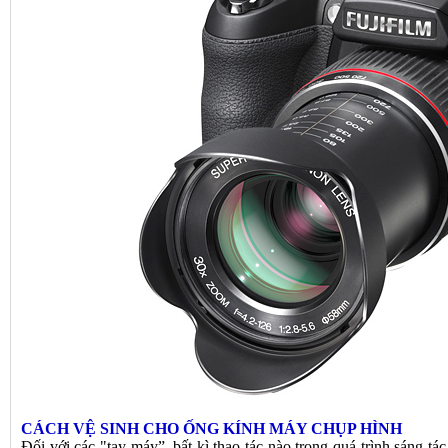
CÁCH VỆ SINH CHO ỐNG KÍNH MÁY CHỤP HÌNH
Đối với các "tay máy”, bất kì thao tác nào trong quá trình sáng tá