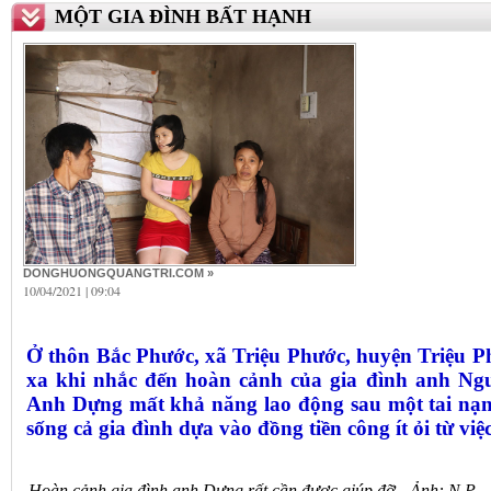
MỘT GIA ĐÌNH BẤT HẠNH
DONGHUONGQUANGTRI.COM »
10/04/2021 | 09:04
Ở thôn Bắc Phước, xã Triệu Phước, huyện Triệu P
xa khi nhắc đến hoàn cảnh của gia đình anh Ng
Anh Dựng mất khả năng lao động sau một tai nạn;
sống cả gia đình dựa vào đồng tiền công ít ỏi từ vi
Hoàn cảnh gia đình anh Dựng rất cần được giúp đỡ - Ảnh: N.P​