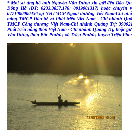
* Mọi sự ủng hộ anh Nguyễn Văn Dựng xin gửi đến Báo Quả
Đông Hà (ĐT: 0233.3857.176; 0919001317) hoặc chuyển và
0771000000456 tại NHTMCP Ngoại thương Việt Nam-Chi nhá
hàng TMCP Đầu tư và Phát triển Việt Nam - Chi nhánh Quả
TMCP Công thương Việt Nam-Chi nhánh Quảng Trị; 390021
Phát triển nông thôn Việt Nam - Chi nhánh Quảng Trị; hoặc gửi 
Văn Dựng, thôn Bắc Phước, xã Triệu Phước, huyện Triệu Phon