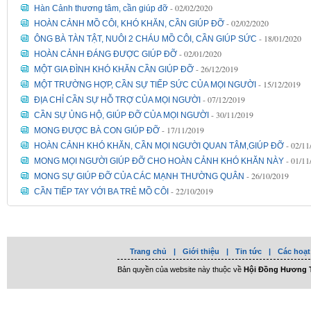
- 02/02/2020
Hàn Cảnh thương tâm, cần giúp đỡ
- 02/02/2020
HOÀN CẢNH MỒ CÔI, KHÓ KHĂN, CẦN GIÚP ĐỠ
- 18/01/2020
ÔNG BÀ TÀN TẬT, NUÔI 2 CHÁU MỒ CÔI, CẦN GIÚP SỨC
- 02/01/2020
HOÀN CẢNH ĐÁNG ĐƯỢC GIÚP ĐỠ
- 26/12/2019
MỘT GIA ĐÌNH KHÓ KHĂN CẦN GIÚP ĐỠ
- 15/12/2019
MỘT TRƯỜNG HỢP, CẦN SỰ TIẾP SỨC CỦA MỌI NGƯỜI
- 07/12/2019
ĐỊA CHỈ CẦN SỰ HỖ TRỢ CỦA MỌI NGƯỜI
- 30/11/2019
CẦN SỰ ỦNG HỘ, GIÚP ĐỠ CỦA MỌI NGƯỜI
- 17/11/2019
MONG ĐƯỢC BÀ CON GIÚP ĐỠ
- 02/11
HOÀN CẢNH KHÓ KHĂN, CẦN MỌI NGƯỜI QUAN TÂM,GIÚP ĐỠ
- 01/11
MONG MỌI NGƯỜI GIÚP ĐỠ CHO HOÀN CẢNH KHÓ KHĂN NÀY
- 26/10/2019
MONG SỰ GIÚP ĐỠ CỦA CÁC MẠNH THƯỜNG QUÂN
- 22/10/2019
CẦN TIẾP TAY VỚI BA TRẺ MỒ CÔI
Trang chủ
|
Giới thiệu
|
Tin tức
|
Các hoạt
Bản quyền của website này thuộc về
Hội Đồng Hương T