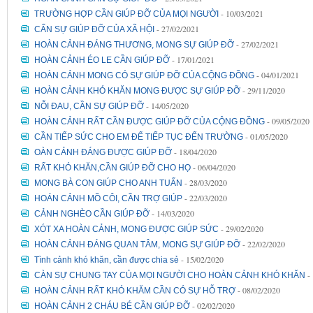
- 10/03/2021
TRƯỜNG HỢP CẦN GIÚP ĐỠ CỦA MỌI NGƯỜI
- 27/02/2021
CẤN SỰ GIÚP ĐỠ CỦA XÃ HỘI
- 27/02/2021
HOÀN CẢNH ĐÁNG THƯƠNG, MONG SỰ GIÚP ĐỠ
- 17/01/2021
HOÀN CẢNH ÉO LE CẦN GIÚP ĐỠ
- 04/01/2021
HOÀN CẢNH MONG CÓ SỰ GIÚP ĐỠ CỦA CỘNG ĐỒNG
- 29/11/2020
HOÀN CẢNH KHÓ KHĂN MONG ĐƯỢC SỰ GIÚP ĐỠ
- 14/05/2020
NỖI ĐAU, CẦN SỰ GIÚP ĐỠ
- 09/05/2020
HOÀN CẢNH RẤT CẦN ĐƯỢC GIÚP ĐỠ CỦA CỘNG ĐỒNG
- 01/05/2020
CẦN TIẾP SỨC CHO EM ĐỂ TIẾP TỤC ĐẾN TRƯỜNG
- 18/04/2020
OÀN CẢNH ĐÁNG ĐƯỢC GIÚP ĐỠ
- 06/04/2020
RẤT KHÓ KHĂN,CẦN GIÚP ĐỠ CHO HỌ
- 28/03/2020
MONG BÀ CON GIÚP CHO ANH TUẤN
- 22/03/2020
HOÁN CẢNH MỒ CÔI, CẦN TRỢ GIÚP
- 14/03/2020
CẢNH NGHÈO CẦN GIÚP ĐỠ
- 29/02/2020
XÓT XA HOÀN CẢNH, MONG ĐƯỢC GIÚP SỨC
- 22/02/2020
HOÀN CẢNH ĐÁNG QUAN TÂM, MONG SỰ GIÚP ĐỠ
- 15/02/2020
Tình cảnh khó khăn, cần được chia sẻ
-
CÀN SỰ CHUNG TAY CỦA MỌI NGƯỜI CHO HOÀN CẢNH KHÓ KHĂN
- 08/02/2020
HOÀN CẢNH RẤT KHÓ KHĂM CẦN CÓ SỰ HỖ TRỢ
- 02/02/2020
HOÀN CẢNH 2 CHÁU BÉ CẦN GIÚP ĐỠ