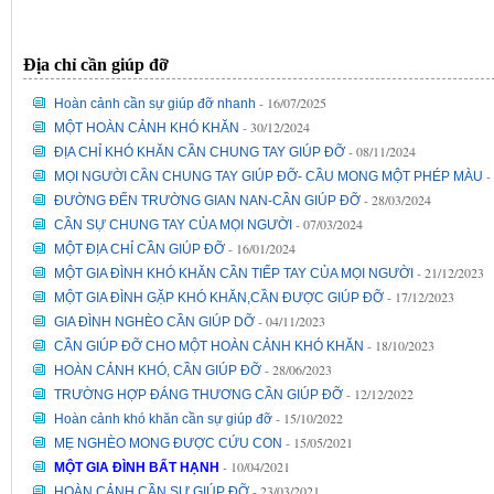
Địa chỉ cần giúp đỡ
- 16/07/2025
Hoàn cảnh cần sự giúp đỡ nhanh
- 30/12/2024
MỘT HOÀN CẢNH KHÓ KHĂN
- 08/11/2024
ĐỊA CHỈ KHÓ KHĂN CẦN CHUNG TAY GIÚP ĐỠ
-
MỌI NGƯỜI CẦN CHUNG TAY GIÚP ĐỠ- CẦU MONG MỘT PHÉP MÀU
- 28/03/2024
ĐƯỜNG ĐẾN TRƯỜNG GIAN NAN-CẦN GIÚP ĐỠ
- 07/03/2024
CẦN SỰ CHUNG TAY CỦA MỌI NGƯỜI
- 16/01/2024
MỘT ĐỊA CHỈ CẦN GIÚP ĐỠ
- 21/12/2023
MỘT GIA ĐÌNH KHÓ KHĂN CẦN TIẾP TAY CỦA MỌI NGƯỜI
- 17/12/2023
MỘT GIA ĐÌNH GẶP KHÓ KHĂN,CẦN ĐƯỢC GIÚP ĐỠ
- 04/11/2023
GIA ĐÌNH NGHÈO CẦN GIÚP DỠ
- 18/10/2023
CẦN GIÚP ĐỠ CHO MỘT HOÀN CẢNH KHÓ KHĂN
- 28/06/2023
HOÀN CẢNH KHÓ, CẦN GIÚP ĐỠ
- 12/12/2022
TRƯỜNG HỢP ĐÁNG THƯƠNG CẦN GIÚP ĐỠ
- 15/10/2022
Hoàn cảnh khó khăn cần sự giúp đỡ
- 15/05/2021
MẸ NGHÈO MONG ĐƯỢC CỨU CON
- 10/04/2021
MỘT GIA ĐÌNH BẤT HẠNH
- 23/03/2021
HOÀN CẢNH CẦN SỰ GIÚP ĐỠ