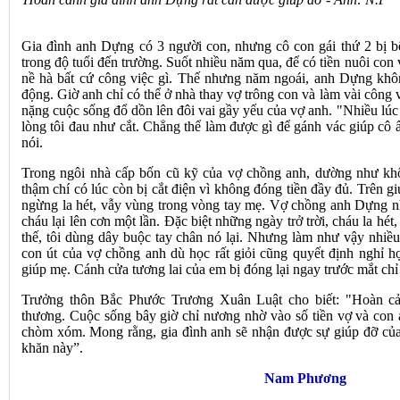
Gia đình anh Dựng có 3 người con, nhưng cô con gái thứ 2 bị b
trong độ tuổi đến trường. Suốt nhiều năm qua, để có tiền nuôi con
nề hà bất cứ công việc gì. Thế nhưng năm ngoái, anh Dựng khôn
động. Giờ anh chỉ có thể ở nhà thay vợ trông con và làm vài công vi
nặng cuộc sống đổ dồn lên đôi vai gầy yếu của vợ anh. "Nhiều lúc 
lòng tôi đau như cắt. Chẳng thể làm được gì để gánh vác giúp cô 
nói.
Trong ngôi nhà cấp bốn cũ kỹ của vợ chồng anh, dường như khôn
thậm chí có lúc còn bị cắt điện vì không đóng tiền đầy đủ. Trên g
ngừng la hét, vẫy vùng trong vòng tay mẹ. Vợ chồng anh Dựng nh
cháu lại lên cơn một lần. Đặc biệt những ngày trở trời, cháu la hé
thế, tôi dùng dây buộc tay chân nó lại. Nhưng làm như vậy nhiều
con út của vợ chồng anh dù học rất giỏi cũng quyết định nghỉ 
giúp mẹ. Cánh cửa tương lai của em bị đóng lại ngay trước mắt chỉ
Trưởng thôn Bắc Phước Trương Xuân Luật cho biết: "Hoàn c
thương. Cuộc sống bây giờ chỉ nương nhờ vào số tiền vợ và con
chòm xóm. Mong rằng, gia đình anh sẽ nhận được sự giúp đỡ của
khăn này”.
Nam Phương