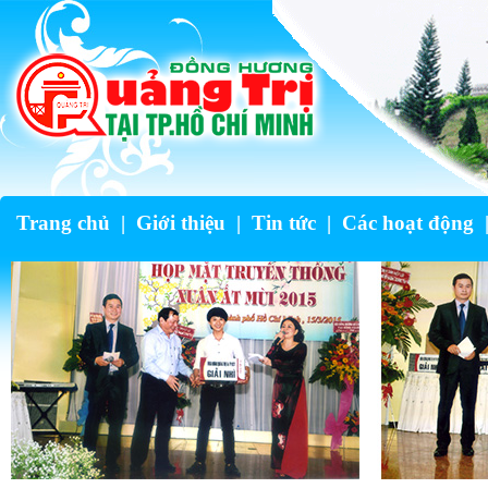
Trang chủ
|
Giới thiệu
|
Tin tức
|
Các hoạt động