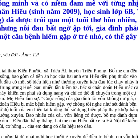
ông minh và có niềm đam mê với từng nhịp
Xuân Hiếu (sinh năm 2009), học sinh lớp 6
 đã được trải qua một tuổi thơ hồn nhiên
nhưng nỗi đau bất ngờ ập tới, gia đình ph
ột căn bệnh hiếm gặp ở trẻ nhỏ, có thể gây 
đời - Ảnh: T.P​
n tại thôn Kiến Phước, xã Triệu Ái, huyện Triệu Phong. Bố mẹ em đều 
 sống, bao gồm cả tiền ăn học của hai anh em Hiếu đều phụ thuộc vào số
t đầu có một số biểu hiện như thường xuyên kêu đau lúc chạy nhảy
Trung ương Huế. Sau nhiều lần kiểm tra, bác sĩ chẩn đoán Hiếu mắc c
này khiến em phải sử dụng nạng và chỉ có thể di chuyển trong một cự
lăn. Mẹ Hiếu tâm sự: "Cuộc sống của gia đình tôi vốn không dư giả, 
n đoán Hiếu bị mắc bệnh hiếm gặp, vợ chồng tôi nghe như sét đánh bê
 ở độ tuổi của em hiện tại không thể sử dụng biện pháp thay khớp hán
ốc thường xuyên. Bao nhiêu của cải, vốn liếng có được, bố mẹ dành dụ
óm... Đều đặn hằng tháng, hai mẹ con Hiếu bắt xe ra Hà Nội để kiểm 
 đùi, cơ hông… của em đang có dấu hiệu teo dần.
hứng là dù phải nghỉ học thường xuyên để điều trị bệnh, em vẫn luôn