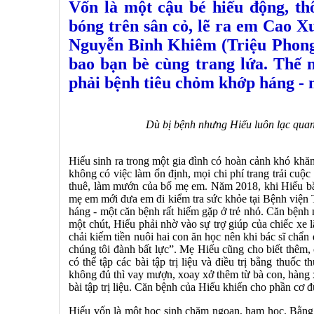
Vốn là một cậu bé hiếu động, th
bóng trên sân cỏ, lẽ ra em Cao 
Nguyễn Bỉnh Khiêm (Triệu Phong)
bao bạn bè cùng trang lứa. Thế 
phải bệnh tiêu chỏm khớp háng - m
Dù bị bệnh nhưng Hiếu luôn lạc quan, yêu 
Hiếu sinh ra trong một gia đình có hoàn cảnh khó khă
không có việc làm ổn định, mọi chi phí trang trải cuộc
thuê, làm mướn của bố mẹ em. Năm 2018, khi Hiếu bắ
mẹ em mới đưa em đi kiểm tra sức khỏe tại Bệnh viện 
háng - một căn bệnh rất hiếm gặp ở trẻ nhỏ. Căn bệnh 
một chút, Hiếu phải nhờ vào sự trợ giúp của chiếc xe 
chải kiếm tiền nuôi hai con ăn học nên khi bác sĩ chẩ
chúng tôi đành bất lực”. Mẹ Hiếu cũng cho biết thêm,
có thể tập các bài tập trị liệu và điều trị bằng thu
không đủ thì vay mượn, xoay xở thêm từ bà con, hàng x
bài tập trị liệu. Căn bệnh của Hiếu khiến cho phần cơ
Hiếu vốn là một học sinh chăm ngoan, ham học. Bằng c