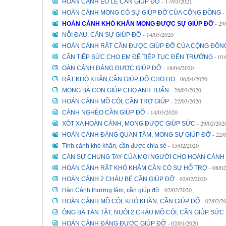
- 17/01/2021
HOÀN CẢNH ÉO LE CẦN GIÚP ĐỠ
-
HOÀN CẢNH MONG CÓ SỰ GIÚP ĐỠ CỦA CỘNG ĐỒNG
- 29
HOÀN CẢNH KHÓ KHĂN MONG ĐƯỢC SỰ GIÚP ĐỠ
- 14/05/2020
NỖI ĐAU, CẦN SỰ GIÚP ĐỠ
HOÀN CẢNH RẤT CẦN ĐƯỢC GIÚP ĐỠ CỦA CỘNG ĐỒN
- 01
CẦN TIẾP SỨC CHO EM ĐỂ TIẾP TỤC ĐẾN TRƯỜNG
- 18/04/2020
OÀN CẢNH ĐÁNG ĐƯỢC GIÚP ĐỠ
- 06/04/2020
RẤT KHÓ KHĂN,CẦN GIÚP ĐỠ CHO HỌ
- 28/03/2020
MONG BÀ CON GIÚP CHO ANH TUẤN
- 22/03/2020
HOÁN CẢNH MỒ CÔI, CẦN TRỢ GIÚP
- 14/03/2020
CẢNH NGHÈO CẦN GIÚP ĐỠ
- 29/02/202
XÓT XA HOÀN CẢNH, MONG ĐƯỢC GIÚP SỨC
- 22/
HOÀN CẢNH ĐÁNG QUAN TÂM, MONG SỰ GIÚP ĐỠ
- 15/02/2020
Tình cảnh khó khăn, cần được chia sẻ
CÀN SỰ CHUNG TAY CỦA MỌI NGƯỜI CHO HOÀN CẢNH
- 08/0
HOÀN CẢNH RẤT KHÓ KHĂM CẦN CÓ SỰ HỖ TRỢ
- 02/02/2020
HOÀN CẢNH 2 CHÁU BÉ CẦN GIÚP ĐỠ
- 02/02/2020
Hàn Cảnh thương tâm, cần giúp đỡ
- 02/02/2
HOÀN CẢNH MỒ CÔI, KHÓ KHĂN, CẦN GIÚP ĐỠ
ÔNG BÀ TÀN TẬT, NUÔI 2 CHÁU MỒ CÔI, CẦN GIÚP SỨC
- 02/01/2020
HOÀN CẢNH ĐÁNG ĐƯỢC GIÚP ĐỠ