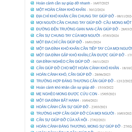
- 16/07/2025
Hoàn cảnh cần sự giúp đỡ nhanh
- 30/12/2024
MỘT HOÀN CẢNH KHÓ KHĂN
- 08/11/202
ĐỊA CHỈ KHÓ KHĂN CẦN CHUNG TAY GIÚP ĐỠ
MỌI NGƯỜI CẦN CHUNG TAY GIÚP ĐỠ- CẦU MONG MỘT
- 28/03/
ĐƯỜNG ĐẾN TRƯỜNG GIAN NAN-CẦN GIÚP ĐỠ
- 07/03/2024
CẦN SỰ CHUNG TAY CỦA MỌI NGƯỜI
- 16/01/2024
MỘT ĐỊA CHỈ CẦN GIÚP ĐỠ
MỘT GIA ĐÌNH KHÓ KHĂN CẦN TIẾP TAY CỦA MỌI NGƯỜ
- 17
MỘT GIA ĐÌNH GẶP KHÓ KHĂN,CẦN ĐƯỢC GIÚP ĐỠ
- 04/11/2023
GIA ĐÌNH NGHÈO CẦN GIÚP DỠ
- 18/10/
CẦN GIÚP ĐỠ CHO MỘT HOÀN CẢNH KHÓ KHĂN
- 28/06/2023
HOÀN CẢNH KHÓ, CẦN GIÚP ĐỠ
- 12/12/202
TRƯỜNG HỢP ĐÁNG THƯƠNG CẦN GIÚP ĐỠ
- 15/10/2022
Hoàn cảnh khó khăn cần sự giúp đỡ
- 15/05/2021
MẸ NGHÈO MONG ĐƯỢC CỨU CON
- 10/04/2021
MỘT GIA ĐÌNH BẤT HẠNH
- 23/03/2021
HOÀN CẢNH CẦN SỰ GIÚP ĐỠ
- 10/03/202
TRƯỜNG HỢP CẦN GIÚP ĐỠ CỦA MỌI NGƯỜI
- 27/02/2021
CẤN SỰ GIÚP ĐỠ CỦA XÃ HỘI
- 27/02
HOÀN CẢNH ĐÁNG THƯƠNG, MONG SỰ GIÚP ĐỠ