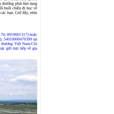
VUI CƯỜI CHO MỌI
u thường phải làm lụng
-
NGƯỜI
ỗi buổi chiều đi học về
02/07/2026
các bạn. Giờ đây, nhìn
THẢI ĐỘC CHO CƠ THỂ---Thấy
-
02/07/2026
thuốc
THÌ THẦM NGHĨA TRANG---Thơ
-
30/06/2026
Đào Trường San
.176; 0919001317) hoặc
rị; 54010000470399 tại
 thương Việt Nam-Chi
c gửi trực tiếp về gia