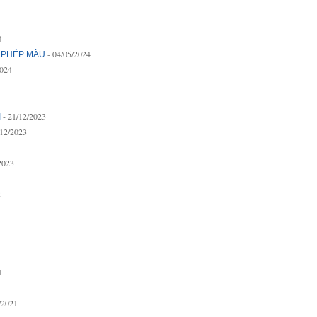
4
- 04/05/2024
 PHÉP MÀU
2024
- 21/12/2023
I
/12/2023
2023
2
1
/2021