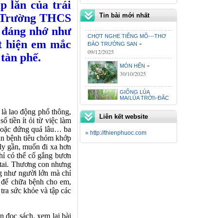
 lăn của trái
B, Trường THCS
Tin bài mới nhất
CHỢT NGHE TIẾNG MÕ---THƠ
, đáng nhớ như
-
ĐÀO TRƯỜNG SAN
09/12/2025
át hiện em mắc
-
MÓN HẾN
tàn phế.
30/10/2025
GIỐNG LÚA
MA(LÚA TRỜI)-ĐẶC
-
SẢN QUẢNG TRỊ
30/10/2025
là lao động phổ thông,
LŨ GHÉ-THƠ ĐÀO TRƯỜNG
Liên kết website
-
30/10/2025
 tiền ít ỏi từ việc làm
SAN
 hoặc đứng quá lâu… ba
ĂN SÁNG KHOAI
» http://thienphuoc.com
ăn bệnh tiêu chỏm khớp
MÔN-THƠ ĐÀO
-
 ly gần, muốn đi xa hơn
TRƯỜNG SAN
30/10/2025
chỉ có thể cố gắng bươn
n tai. Thương con nhưng
VUI CƯỜI CHO ĐỒNG HƯƠNG
-
g như người lớn mà chỉ
02/07/2026
m để chữa bệnh cho em,
CHỢ CHIỀU HỒ XÁ
tra sức khỏe và tập các
BÂY GIỜ...(Lê
-
Nguyên Hồng)
02/07/2026
 đọc sách, xem lại bài