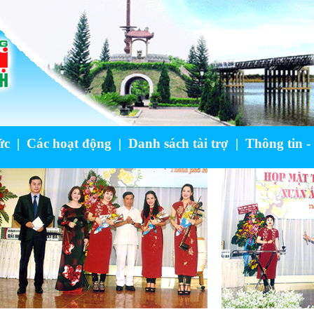
ức
|
Các hoạt động
|
Danh sách tài trợ
|
Thông tin -