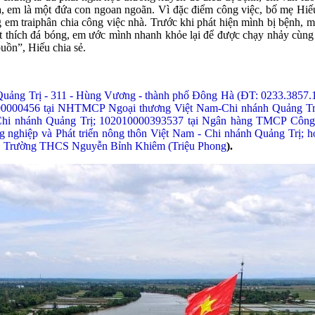
hà, em là một đứa con ngoan ngoãn. Vì đặc điểm công việc, bố mẹ Hiế
em traiphân chia công việc nhà. Trước khi phát hiện mình bị bệnh, m
ất thích đá bóng, em ước mình nhanh khỏe lại để được chạy nhảy cùng 
uồn”, Hiếu chia sẻ.
 Quảng Trị - 311 - Hùng Vương - thành phố Đông Hà (ĐT: 0233.3857
 0771000000456 tại NHTMCP Ngoại thương Việt Nam-Chi nhánh Quảng T
Chi nhánh Quảng Trị; 102010000393537 tại Ngân hàng TMCP Công
ghiệp và Phát triển nông thôn Việt Nam - Chi nhánh Quảng Trị; hoặ
6B, Trường THCS Nguyễn Bỉnh Khiêm (Triệu Phong
).