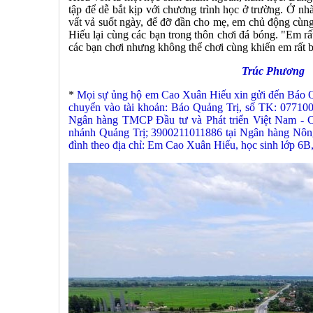
tập để dễ bắt kịp với chương trình học ở trường. Ở n
vất vả suốt ngày, để đỡ đần cho mẹ, em chủ động cùng 
Hiếu lại cùng các bạn trong thôn chơi đá bóng. "Em r
các bạn chơi nhưng không thể chơi cùng khiến em rất b
Trúc Phương
*
Mọi sự ủng hộ em Cao Xuân Hiếu xin gửi đến Báo
chuyển vào tài khoản: Báo Quảng Trị, số TK:
Ngân hàng TMCP Đầu tư và Phát triển Việt Nam - 
nhánh Quảng Trị; 3900211011886 tại Ngân hàng Nông n
đình theo địa chỉ: Em Cao Xuân Hiếu, học sinh lớp 