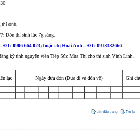
g30
 thí sinh.
/7: Đón thí sinh lúc 7g sáng.
 – ĐT: 0906 664 023; hoặc chị Hoài Anh – ĐT: 0918382666
ng ký tình nguyện viên Tiếp Sức Mùa Thi cho thí sinh Vĩnh Linh.
iên lạc
Ngày đưa đón (Đưa đi và đón về)
Ghi ch
Lên đầu trang
Trở lại