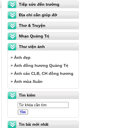
Tiếp sức đến trường
Địa chỉ cần giúp đỡ
Thơ & Truyện
Nhạc Quảng Trị
Thư viện ảnh
» Ảnh đẹp
» Ảnh đồng hương Quảng Trị
» Ảnh các CLB, CH đồng hương
» Ảnh mùa Xuân
Tìm kiếm
-
THẢI ĐỘC CHO CƠ THỂ---Thấy thuốc
Tin bài mới nhất