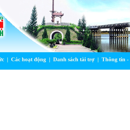
ức
|
Các hoạt động
|
Danh sách tài trợ
|
Thông tin -