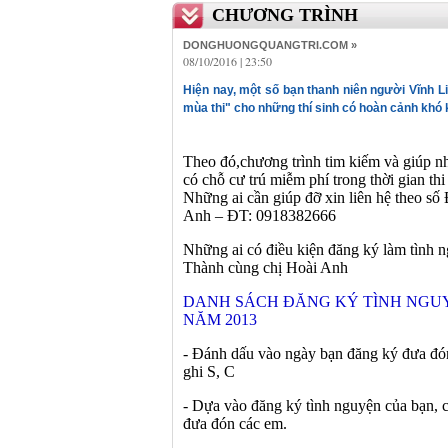
CHƯƠNG TRÌNH
DONGHUONGQUANGTRI.COM »
08/10/2016 | 23:50
Hiện nay, một số bạn thanh niên người Vĩnh L
mùa thi" cho những thí sinh có hoàn cảnh khó 
Theo đó,chương trình tim kiếm và giúp n
có chỗ cư trú miễm phí trong thời gian thi
Những ai cần giúp đỡ xin liên hệ theo s
Anh – ĐT: 0918382666
Những ai có điều kiện đăng ký làm tình n
Thành cùng chị Hoài Anh
DANH SÁCH ĐĂNG KÝ TÌNH NGUYỆN
NĂM 2013
- Đánh dấu vào ngày bạn đăng ký đưa đón t
ghi S, C
- Dựa vào đăng ký tình nguyện của bạn, ch
đưa đón các em.