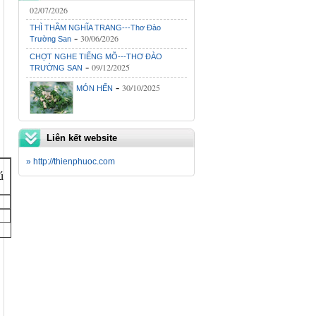
02/07/2026
THÌ THẦM NGHĨA TRANG---Thơ Đào
-
30/06/2026
Trường San
CHỢT NGHE TIẾNG MÕ---THƠ ĐÀO
-
09/12/2025
TRƯỜNG SAN
-
30/10/2025
MÓN HẾN
GIỐNG LÚA MA(LÚA TRỜI)-
-
ĐẶC SẢN QUẢNG TRỊ
Liên kết website
30/10/2025
-
» http://thienphuoc.com
LŨ GHÉ-THƠ ĐÀO TRƯỜNG SAN
30/10/2025
ú
ĂN SÁNG KHOAI MÔN-THƠ
-
ĐÀO TRƯỜNG SAN
30/10/2025
-
VUI CƯỜI CHO ĐỒNG HƯƠNG
02/07/2026
CHỢ CHIỀU HỒ XÁ BÂY
-
GIỜ...(Lê Nguyên Hồng)
02/07/2026
-
VUI CƯỜI CHO MỌI NGƯỜI