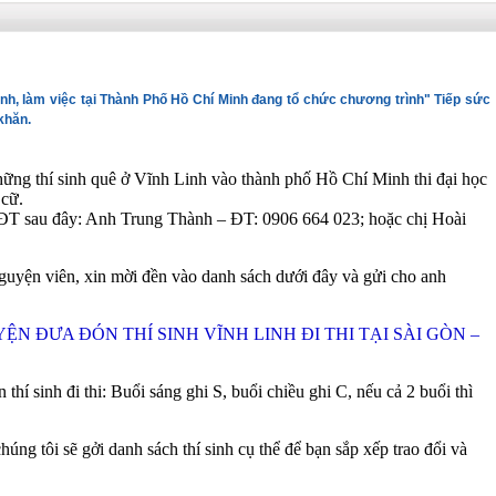
inh, làm việc tại Thành Phố Hồ Chí Minh đang tổ chức chương trình" Tiếp sức
khăn.
hững thí sinh quê ở Vĩnh Linh vào thành phố Hồ Chí Minh thi đại học
 cữ.
ố ĐT sau đây: Anh Trung Thành – ĐT: 0906 664 023; hoặc chị Hoài
guyện viên, xin mời đền vào danh sách dưới đây và gửi cho anh
 ĐƯA ĐÓN THÍ SINH VĨNH LINH ĐI THI TẠI SÀI GÒN –
hí sinh đi thi: Buổi sáng ghi S, buổi chiều ghi C, nếu cả 2 buổi thì
úng tôi sẽ gởi danh sách thí sinh cụ thể để bạn sắp xếp trao đổi và