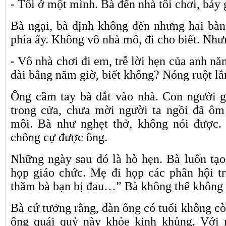
- Tôi ở một mình. Bà đến nhà tôi chơi, bảy g
Bà ngại, bà định không đến nhưng hai bàn
phía ấy. Không vô nhà mô, đi cho biết. Nh
- Vô nhà chơi đi em, trễ lời hẹn của anh n
dài bằng năm giờ, biết không? Nóng ruột l
Ông cầm tay bà dắt vào nhà. Con người 
trong cửa, chưa mời người ta ngồi đã ôm
môi. Bà như nghẹt thở, không nói được
chống cự được ông.
Những ngày sau đó là hò hẹn. Bà luôn tạo 
họp giáo chức. Mẹ đi họp các phân hội t
thăm bà bạn bị đau…” Bà không thể không 
Bà cứ tưởng rằng, đàn ông có tuổi không c
ông quái quỷ này khỏe kinh khủng. Với 