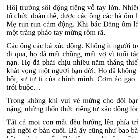
Hôị trường sôi động tiếng vỗ tay lớn. Nhi
tổ chức đoàn thể, được các ông các bà ôm l
Mẹ run run cảm động. Khi bác Đằng ôm lấ
một tràng pháo tay mừng rôm rã.
Các ông các bà xúc động. Không ít người t
đi qua, họ đã mất chồng, mất vợ vì tuổi tác
nạn. Họ đã phải chịu nhiều năm tháng thiế
khát vọng một người bạn đời. Họ đã không 
hội, sự tự ti của chính mình. Cơm áo gạo 
trói buộc…
Trong không khí vui vẻ mừng cho đôi bạn
nặng, những thổn thức riêng tư xáo động lò
Tất cả mọi con mắt đều hướng lên phía trê
già ngồi ở bàn cuối. Bà ấy cũng như bao bà