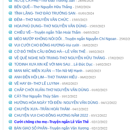
- 28/04/2024
NÔ LỆ CÀ PHÊ--Thơ Đào Trường San
- 23/02/2024
BẾN QUÊ---Thơ Nguyễn Hữu Thắng
- 01/01/2024
TĨNH LẶNG- THƠ ĐÀO TRƯỜNG SAN
- 15/03/2023
ĐÊM---THƠ NGUYỄN VĂN CHỨC
- 15/03/2023
HOA PHÙ DUNG--THƠ NGUYỄN VĂN DÙNG
- 04/03/2023
CHIỀU VỀ---Truyện ngắn Trần Hoài Thắm
- 25/02/
MÈO MƯỚP KHÔNG NÓI DỐI…Truyện ngắn Nguyễn Chí Ngoan
- 18/02/2023
VUI CƯỜI CHO ĐỒNG HƯƠNG-Vui cười
- 18/02/2023
CỜ ĐỎ TRÊN CẦU ĐÔNG HÀ---LÊ VĂN THÊ
- 17/02/2023
VỀ QUÊ NGHE NÓI TRẠNG-THƠ NGUYỄN HỮU THẮNG
- 14/02/2023
TỪDINH XƯA XIN KỂ VỚI MAI SAU…Lê Đức Dục
- 14/02/2023
MAN MÁC MIỀN XUÂN ---Tôn Nữ Mỹ Hạnh
- 06/02/2023
ANH ĐẾN HỘI LIM---THƠ THANH HIẾU
- 05/02/2023
VỀ HAY ĐI--THƠ LÊ LUYNH
- 01/02/2023
CHẤP CHỚI XUÂN-THƠ NGUYỄN VĂN DÙNG
- 10/12/2022
CÁT-Thơ Nguyễn Thúy Sâm
- 04/12/2022
HƯỜNG HÓA NGÀY TÔI ĐẾN- NGUYỄN VĂN DÙNG
- 04/12/2022
CHUYỆN XƯA--TRẦN HOÀI THẮM
- 03/12/2022
CHUYỆN VUI CHO ĐỒNG HƯƠNG NĂM 2022
- 02/12/2022
Cưới chồng cho mẹ--Truyện ngắn Lê Văn Thê
- 02/12/2022
BÀN GIAO SỐ PHẬN--Truyện ngắn Văn Xương