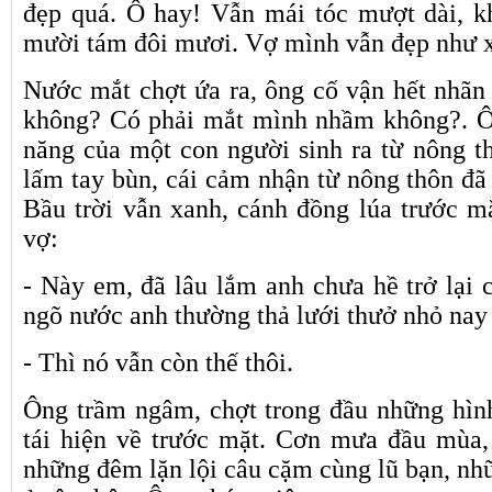
đẹp quá. Ô hay! Vẫn mái tóc mượt dài, kh
mười tám đôi mươi. Vợ mình vẫn đẹp như x
Nước mắt chợt ứa ra, ông cố vận hết nhãn 
không? Có phải mắt mình nhầm không?. Ô
năng của một con người sinh ra từ nông th
lấm tay bùn, cái cảm nhận từ nông thôn đã
Bầu trời vẫn xanh, cánh đồng lúa trước mặ
vợ:
- Này em, đã lâu lắm anh chưa hề trở lại
ngõ nước anh thường thả lưới thưở nhỏ nay 
- Thì nó vẫn còn thế thôi.
Ông trầm ngâm, chợt trong đầu những hình
tái hiện về trước mặt. Cơn mưa đầu mùa,
những đêm lặn lội câu cặm cùng lũ bạn, nhữ