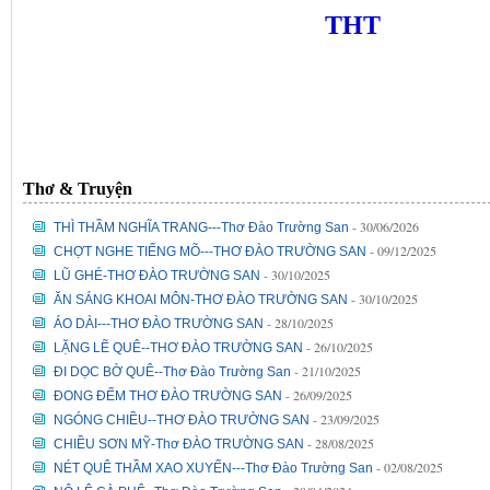
THT
Thơ & Truyện
- 30/06/2026
THÌ THẦM NGHĨA TRANG---Thơ Đào Trường San
- 09/12/2025
CHỢT NGHE TIẾNG MÕ---THƠ ĐÀO TRƯỜNG SAN
- 30/10/2025
LŨ GHÉ-THƠ ĐÀO TRƯỜNG SAN
- 30/10/2025
ĂN SÁNG KHOAI MÔN-THƠ ĐÀO TRƯỜNG SAN
- 28/10/2025
ÁO DÀI---THƠ ĐÀO TRƯỜNG SAN
- 26/10/2025
LẶNG LẼ QUÊ--THƠ ĐÀO TRƯỜNG SAN
- 21/10/2025
ĐI DỌC BỜ QUÊ--Thơ Đào Trường San
- 26/09/2025
ĐONG ĐẾM THƠ ĐÀO TRƯỜNG SAN
- 23/09/2025
NGÓNG CHIỀU--THƠ ĐÀO TRƯỜNG SAN
- 28/08/2025
CHIỀU SƠN MỸ-Thơ ĐÀO TRƯỜNG SAN
- 02/08/2025
NÉT QUÊ THẦM XAO XUYẾN---Thơ Đào Trường San