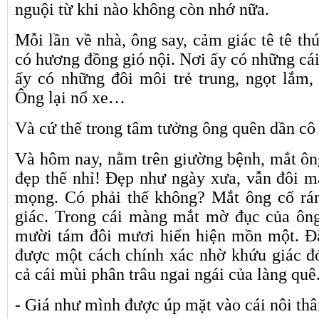
nguội từ khi nào không còn nhớ nữa.
Mỗi lần về nhà, ông say, cảm giác tê tê th
có hương đồng gió nội. Nơi ấy có những cá
ấy có những đôi môi trẻ trung, ngọt lắm
Ông lại nổ xe…
Và cứ thế trong tâm tưởng ông quên dần cô
Và hôm nay, nằm trên giường bệnh, mắt ôn
đẹp thế nhỉ! Đẹp như ngày xưa, vẫn đôi m
mọng. Có phải thế không? Mắt ông cố rá
giác. Trong cái màng mắt mờ đục của ông
mười tám đôi mươi hiển hiện mồn một. Đặ
được một cách chính xác nhờ khứu giác đ
cả cái mùi phân trâu ngai ngái của làng quê
- Giá như mình được úp mặt vào cái nôi thâ