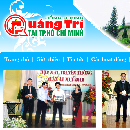
Trang chủ
|
Giới thiệu
|
Tin tức
|
Các hoạt động