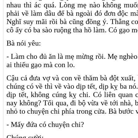
nhau thì ác quá. Lòng mẹ nào không muố
phải về làm dâu để bà ngoài đó đơn độc mà
Nghĩ suy mãi rồi bà cũng đồng ý. Thằng co
cô ấy có ba sào ruộng tha hồ làm. Có gạo m
Bà nói yêu:
- Làm cho đủ ăn là mẹ mừng rồi. Mẹ nghèo 
ai thiếu gạo mà con lo.
Cậu cả đưa vợ và con về thăm bà đột xuất, 
chúng có về thì về vào dịp tết, dịp kỵ ba nó
dịp tết, không cúng kỵ chi. Có liên quan c
nay không? Tối qua, đi bộ vừa về tới nhà, 
nhỏ to chuyện chi phía trong cửa. Bà bước v
- Mấy đứa có chuyện chi?
Chúng cười;