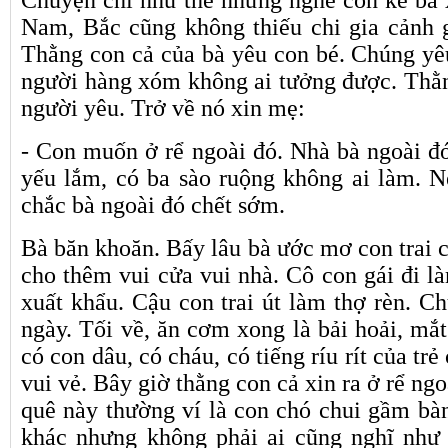
Chuyện chỉ như thế nhưng nghe con kể bà 
Nam, Bắc cũng không thiếu chi gia cảnh 
Thằng con cả của bà yêu con bé. Chúng y
người hàng xóm không ai tưởng được. Thằn
người yêu. Trở về nó xin mẹ:
- Con muốn ở rể ngoài đó. Nhà bà ngoài đ
yếu lắm, có ba sào ruộng không ai làm. 
chắc bà ngoài đó chết sớm.
Bà băn khoăn. Bấy lâu bà ước mơ con trai 
cho thêm vui cửa vui nhà. Cô con gái đi l
xuất khẩu. Cậu con trai út làm thợ rèn. C
ngày. Tối về, ăn cơm xong là bải hoải, mắt
có con dâu, có cháu, có tiếng ríu rít của tr
vui vẻ. Bây giờ thằng con cả xin ra ở rể ngo
quê này thường ví là con chó chui gầm bàn
khác nhưng không phải ai cũng nghĩ như