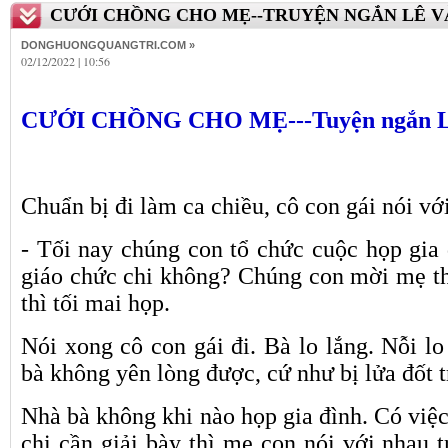
CƯỚI CHỒNG CHO MẸ--TRUYỆN NGẮN LÊ V
DONGHUONGQUANGTRI.COM »
02/12/2022 | 10:56
CƯỚ
I CHỒNG CHO MẸ---Tuyện ngắn L
Chuẩn bị đi làm ca chiều, cô con gái nói vớ
- Tối nay chúng con tổ chức cuộc họp gia 
giáo chức chi không? Chúng con mời mẹ t
thì tối mai họp.
Nói xong cô con gái đi. Bà lo lắng. Nỗi l
bà không yên lòng được, cứ như bị lửa đốt 
Nhà bà không khi nào họp gia đình. Có việc 
chi cần giải bày thì mẹ con nói với nhau 