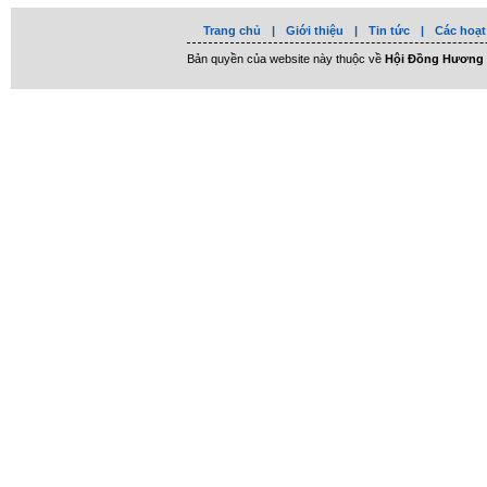
Trang chủ
|
Giới thiệu
|
Tin tức
|
Các hoạt
Bản quyền của website này thuộc về
Hội Đồng Hương 