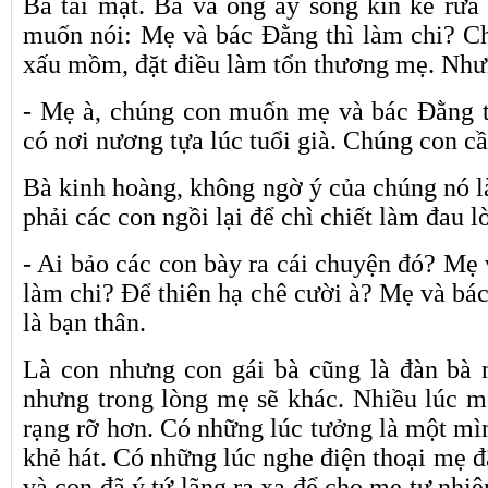
Bà tái mặt. Bà và ông ấy sống kín kẻ rứa
muốn nói: Mẹ và bác Đằng thì làm chi? C
xấu mồm, đặt điều làm tổn thương mẹ. Nhưn
- Mẹ à, chúng con muốn mẹ và bác Đằng t
có nơi nương tựa lúc tuổi già. Chúng con cầ
Bà kinh hoàng, không ngờ ý của chúng nó l
phải các con ngồi lại để chì chiết làm đau 
- Ai bảo các con bày ra cái chuyện đó? Mẹ 
làm chi? Để thiên hạ chê cười à? Mẹ và bác
là bạn thân.
Là con nhưng con gái bà cũng là đàn bà 
nhưng trong lòng mẹ sẽ khác. Nhiều lúc m
rạng rỡ hơn. Có những lúc tưởng là một mì
khẻ hát. Có những lúc nghe điện thoại mẹ đ
và con đã ý tứ lãng ra xa để cho mẹ tự nhi