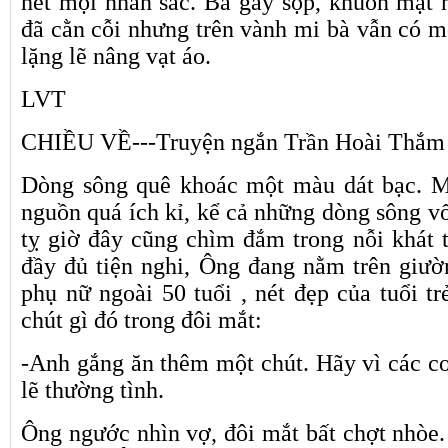
hết mọi nhan sắc. Bà gầy sọp, khuôn mặt 
đã cằn cỗi nhưng trên vành mi bà vẫn có m
lặng lẽ nâng vạt áo.
LVT
CHIỀU VỀ---Truyện ngắn Trần Hoài Thắm
Dòng sông quê khoác một màu dát bạc. 
nguồn quá ích kỉ, kể cả những dòng sông v
tỵ giờ đây cũng chìm đắm trong nỗi khát 
đầy đủ tiện nghi, Ông đang nằm trên giư
phụ nữ ngoài 50 tuổi , nét đẹp của tuổi t
chút gì đó trong đôi mắt:
-Anh gắng ăn thêm một chút. Hãy vì các con
lẽ thường tình.
Ông ngước nhìn vợ, đôi mắt bất chợt nhòe.