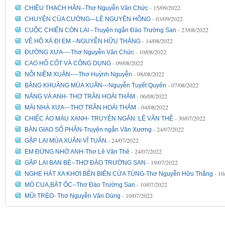
- 15/09/2022
CHIỀU THẠCH HÃN--Thơ Nguyễn Văn Chức
- 03/09/2022
CHUYỆN CỦA CƯỜNG---LÊ NGUYÊN HỒNG
- 23/08/2022
CUỘC CHIẾN CÒN LẠI –Truyện ngắn Đào Trường San
- 14/08/2022
VỀ HỒ XÁ ĐI EM --NGUYỄN HỮU THẮNG
- 10/08/2022
ĐƯỜNG XƯA----Thơ Nguyễn Văn Chức
- 09/08/2022
CAO HỔ CỐT VÀ CÔNG DỤNG
- 08/08/2022
NỖI NIỀM XUÂN----Thơ Huỳnh Nguyễn
- 07/08/2022
BÂNG KHUÂNG MÙA XUÂN---Nguyễn Tuyết Quyên
- 06/08/2022
NẮNG VÀ ANH- THƠ TRẦN HOÀI THẮM
- 04/08/2022
MÁI NHÀ XƯA---THƠ TRẦN HOÀI THẮM
- 30/07/2022
CHIẾC ÁO MÀU XANH- TRUYÊN NGẮN: LÊ VĂN THÊ
- 24/07/2022
BÀN GIAO SỐ PHẬN-Truyện ngắn Văn Xương
- 24/07/2022
GẶP LẠI MÙA XUÂN-VĨ TUẤN
- 24/07/2022
EM ĐỪNG NHỚ ANH-Thơ Lê Văn Thê
- 19/07/2022
GẶP LẠI BẠN BÈ--THƠ ĐÀO TRƯỜNG SAN
- 10
NGHE HÁT XA KHƠI BÊN BIỂN CỬA TÙNG-Thơ Nguyễn Hữu Thắng
- 10/07/2022
MÓ CUA,BẮT ỐC--Thơ Đào Trường San
- 10/07/2022
MŨI TRÈO- Thơ Nguyễn Văn Dùng