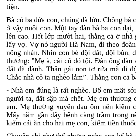
tiện.
Bà có ba đứa con, chúng đã lớn. Chồng bà c
ở vậy nuôi con. Một tay đàn bà ba con dại,
lên cao. Hết lớp mười hai, thằng cả ở nhà 
lấy vợ. Vợ nó người Hà Nam, đi theo đoàn 
nông nhàn. Nhìn con bé đội đất, đội bùn, 
thương: "Mẹ à, cái cô đó tội. Đàn ông đàn 
đất đã đành. Thân gái non tơ rứa mà đi độ
Chắc nhà cô ta nghèo lắm”. Thằng con cả bà
- Nhà em đúng là rất nghèo. Bố em mất sớm
người ta, đất sập mà chết. Mẹ em thương e
em. Mẹ thường xuyên đau ốm nên kiếm cá
Mấy năm gần đây bệnh càng trầm trọng nê
kiếm cái ăn cho hai mẹ con, kiếm tiền thuố