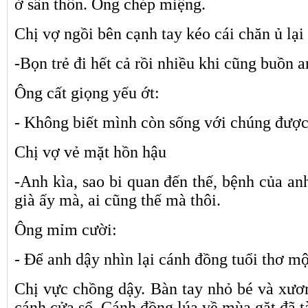
ở sân thôn. Ông chép miệng.
Chị vợ ngồi bên cạnh tay kéo cái chăn ủ lại
-Bọn trẻ đi hết cả rồi nhiều khi cũng buồn a
Ông cất giọng yếu ớt:
- Không biết mình còn sống với chúng được
Chị vợ vẻ mặt hồn hậu
-Anh kìa, sao bi quan đến thế, bệnh của an
già ấy mà, ai cũng thế mà thôi.
Ông mỉm cười:
- Để anh dậy nhìn lại cánh đồng tuổi thơ mộ
Chị vực chồng dậy. Bàn tay nhỏ bé và xươ
cánh cửa sổ. Cánh đồng lúa về mùa găt đã tà