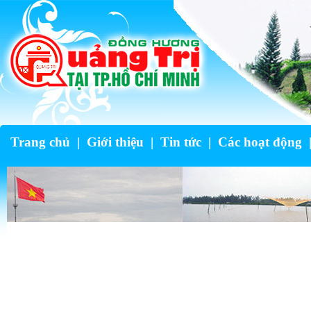
Trang chủ
|
Giới thiệu
|
Tin tức
|
Các hoạt động