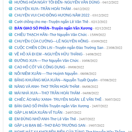
- 04/12/2022
HƯỜNG HÓA NGÀY TÔI ĐẾN- NGUYỄN VĂN DÙNG
- 04/12/2022
CHUYỆN XƯA--TRẦN HOÀI THẮM
- 03/12/2022
CHUYỆN VUI CHO ĐỒNG HƯƠNG NĂM 2022
- 02/12/2022
Cưới chồng cho mẹ--Truyện ngắn Lê Văn Thê
- 02/12/2022
BÀN GIAO SỐ PHẬN--Truyện ngắn Văn Xương
- 15/09/2022
CHIỀU THẠCH HÃN--Thơ Nguyễn Văn Chức
- 03/09/2022
CHUYỆN CỦA CƯỜNG---LÊ NGUYÊN HỒNG
- 23/08/2022
CUỘC CHIẾN CÒN LẠI –Truyện ngắn Đào Trường San
- 14/08/2022
VỀ HỒ XÁ ĐI EM --NGUYỄN HỮU THẮNG
- 10/08/2022
ĐƯỜNG XƯA----Thơ Nguyễn Văn Chức
- 09/08/2022
CAO HỔ CỐT VÀ CÔNG DỤNG
- 08/08/2022
NỖI NIỀM XUÂN----Thơ Huỳnh Nguyễn
- 07/08/2022
BÂNG KHUÂNG MÙA XUÂN---Nguyễn Tuyết Quyên
- 06/08/2022
NẮNG VÀ ANH- THƠ TRẦN HOÀI THẮM
- 04/08/2022
MÁI NHÀ XƯA---THƠ TRẦN HOÀI THẮM
- 30/07/2022
CHIẾC ÁO MÀU XANH- TRUYÊN NGẮN: LÊ VĂN THÊ
- 24/07/2022
BÀN GIAO SỐ PHẬN-Truyện ngắn Văn Xương
- 24/07/2022
GẶP LẠI MÙA XUÂN-VĨ TUẤN
- 24/07/2022
EM ĐỪNG NHỚ ANH-Thơ Lê Văn Thê
- 19/07/2022
GẶP LẠI BẠN BÈ--THƠ ĐÀO TRƯỜNG SAN
- 10