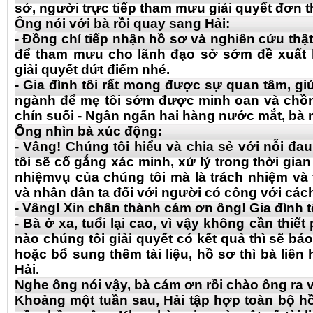
sở, người trực tiếp tham mưu giải quyết đơn t
Ông nói với bà rồi quay sang Hải:
- Đồng chí tiếp nhận hồ sơ và nghiên cứu thật k
để tham mưu cho lãnh đạo sở sớm đề xuất lê
giải quyết dứt điểm nhé.
- Gia đình tôi rất mong được sự quan tâm, gi
ngành để mẹ tôi sớm được minh oan và chồn
chín suối - Ngân ngấn hai hàng nước mắt, bà 
Ông nhìn bà xúc động:
- Vâng! Chúng tôi hiểu và chia sẻ với nỗi đa
tôi sẽ cố gắng xác minh, xử lý trong thời gia
nhiệmvụ của chúng tôi mà là trách nhiệm và
và nhân dân ta đối với người có công với các
- Vâng! Xin chân thành cám ơn ông! Gia đình t
- Bà ở xa, tuổi lại cao, vì vậy không cần thiết 
nào chúng tôi giải quyết có kết quả thì sẽ bá
hoặc bổ sung thêm tài liệu, hồ sơ thì bà liên
Hải.
Nghe ông nói vậy, bà cám ơn rồi chào ông ra v
Khoảng một tuần sau, Hải tập hợp toàn bộ h