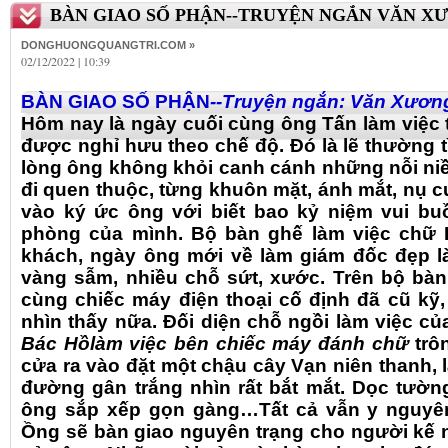
BÀN GIAO SỐ PHẬN--TRUYỆN NGẮN VĂN X
DONGHUONGQUANGTRI.COM »
02/12/2022 | 10:39
B
ÀN GIAO SỐ PHẬN
--
Truyện ngắn: Văn Xươn
Hôm nay là ngày cuối cùng ông Tấn làm việc 
được nghỉ hưu theo chế độ. Đó là lẽ thường 
lòng ông không khỏi canh cánh những nỗi niề
đi quen thuộc, từng khuôn mặt, ánh mắt, nụ cư
vào ký ức ông với biết bao kỷ niệm vui buồn
phòng của mình. Bộ bàn ghế làm việc chữ H
khách, ngày ông mới về làm giám đốc đẹp l
vàng sẫm, nhiều chỗ sứt, xước. Trên bộ bàn
cùng chiếc máy điện thoại cố định đã cũ kỹ
nhìn thấy nữa. Đối diện chỗ ngồi làm việc củ
Bác Hồ
làm việc bên chiếc máy đánh chữ
trô
cửa ra vào đặt một chậu cây Vạn niên thanh,
đường gân trắng nhìn rất bắt mắt. Dọc tường
ông sắp xếp gọn gàng…Tất cả vẫn y nguyên
Ồng sẽ bàn giao nguyên trạng cho người kế 