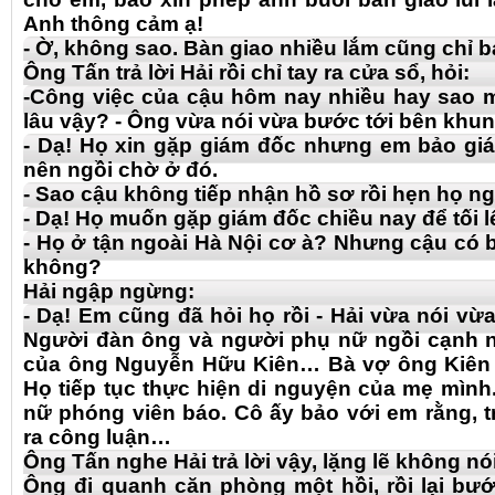
Anh thông cảm ạ!
- Ờ, không sao. Bàn giao nhiều lắm cũng chỉ 
Ông Tấn trả lời Hải rồi chỉ tay ra cửa sổ, hỏi:
-Công việc của cậu hôm nay nhiều hay sao 
lâu vậy? - Ông vừa nói vừa bước tới bên khun
- Dạ! Họ xin gặp giám đốc nhưng em bảo gi
nên ngồi chờ ở đó.
- Sao cậu không tiếp nhận hồ sơ rồi hẹn họ ng
- Dạ! Họ muốn gặp giám đốc chiều nay để tối lê
- Họ ở tận ngoài Hà Nội cơ à? Nhưng cậu có b
không?
Hải ngập ngừng:
- Dạ! Em cũng đã hỏi họ rồi - Hải vừa nói vừa
Người đàn ông và người phụ nữ ngồi cạnh nh
của ông Nguyễn Hữu Kiên… Bà vợ ông Kiên 
Họ tiếp tục thực hiện di nguyện của mẹ mình.
nữ phóng viên báo. Cô ấy bảo với em rằng,
ra công luận…
Ông Tấn nghe Hải trả lời vậy, lặng lẽ không nói
Ông đi quanh căn phòng một hồi, rồi lại bư