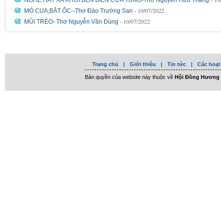
NGHE HÁT XA KHƠI BÊN BIỂN CỬA TÙNG-Thơ Nguyễn Hữu Thắng
- 10/07/2022
MÓ CUA,BẮT ỐC--Thơ Đào Trường San
- 10/07/2022
MŨI TRÈO- Thơ Nguyễn Văn Dùng
Trang chủ
|
Giới thiệu
|
Tin tức
|
Các hoạt
Bản quyền của website này thuộc về
Hội Đồng Hương 