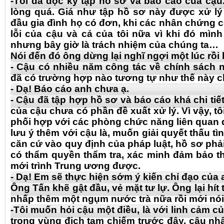
-Tôi đã đọc kỹ tập hồ sơ và báo cáo của cậu.
lòng quá. Giá như tập hồ sơ này được xử lý
đầu gia đình họ có đơn, khi các nhân chứng c
lỗi của cậu và cả của tôi nữa vì khi đó mình
nhưng bây giờ là trách nhiệm của chúng ta…
Nói đến đó ông dừng lại nghĩ ngợi một lúc rồi 
- Cậu có nhiều năm công tác về chính sách 
đã có trường hợp nào tương tự như thế này 
- Dạ! Báo cáo anh chưa ạ.
- Cậu đã tập hợp hồ sơ và báo cáo khá chi tiế
của cậu chưa có phần đề xuất xử lý. Vì vậy, t
phối hợp với các phòng chức năng liên quan 
lưu ý thêm với cậu là, muốn giải quyết thấu tình
căn cứ vào quy định của pháp luật, hồ sơ phả
có thẩm quyền thẩm tra, xác minh đảm bảo t
mới trình Trung ương được.
- Dạ! Em sẽ thực hiện sớm ý kiến chỉ đạo của 
Ông Tấn khẽ gật đầu, vẻ mặt tư lự. Ông lại hít 
nhấp thêm một ngụm nước trà nữa rồi mới nói 
-Tôi muốn hỏi cậu một điều, là với linh cảm c
trong vùng địch tạm chiếm trước đây, cậu nh