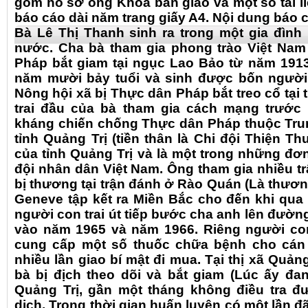
gồm hồ sơ ông Khoa bàn giao và một số tài l
báo cáo dài năm trang giấy A4. Nội dung báo c
Bà Lê Thị Thanh sinh ra trong một gia đình
nước. Cha bà tham gia phong trào Việt Nam
Pháp bắt giam tại ngục Lao Bảo từ năm 191
năm mười bảy tuổi và sinh được bốn người 
Nông hội xã bị Thực dân Pháp bắt treo cổ tại
trai đầu của bà tham gia cách mạng trướ
kháng chiến chống Thực dân Pháp thuộc Tru
tỉnh Quảng Trị (tiền thân là Chi đội Thiện Th
của tỉnh Quảng Trị và là một trong những đơn
đội nhân dân Việt Nam. Ông tham gia nhiều t
bị thương tại trận đánh ở Rào Quán (Là thươn
Geneve tập kết ra Miền Bắc cho đến khi qua đ
người con trai út tiếp bước cha anh lên đường
vào năm 1965 và năm 1966. Riêng người con
cung cấp một số thuốc chữa bệnh cho cán
nhiều lần giao bí mật đi mua. Tại thị xã Quản
bà bị địch theo dõi và bắt giam (Lúc ấy đa
Quảng Trị, gần một tháng không điều tra đư
dịch. Trong thời gian huấn luyện có một lần 