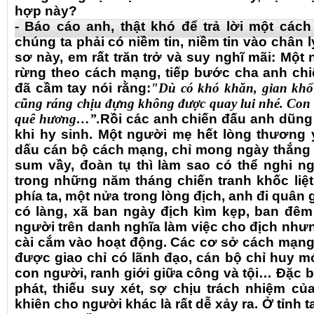
hợp này?
- Báo cáo anh, thật khó để trả lời một các
chúng ta phải có niềm tin, niềm tin vào chân 
sơ này, em rất trăn trở và suy nghĩ mãi: Một
rừng theo cách mạng, tiếp bước cha anh ch
đã cầm tay nói rằng:
"Dù có khó khăn, gian khổ 
cũng ráng chịu đựng không được quay lui nhé. Con 
quê hương…”.
Rồi các anh chiến đấu anh dũng
khi hy sinh. Một người mẹ hết lòng thương
dấu cán bộ cách mạng, chỉ mong ngày thắng 
sum vầy, đoàn tụ thì làm sao có thể nghi n
trong những năm tháng chiến tranh khốc liệt
phía ta, một nửa trong lòng địch, anh đi quân g
có làng, xã ban ngày địch kìm kẹp, ban đê
người trên danh nghĩa làm việc cho địch nhưng
cài cắm vào hoạt động. Các cơ sở cách mạng 
được giao chỉ có lãnh đạo, cán bộ chỉ huy mới
con người, ranh giới giữa công và tội… Đặc bi
phát, thiếu suy xét, sợ chịu trách nhiệm củ
khiên cho người khác là rất dễ xảy ra. Ở tỉnh