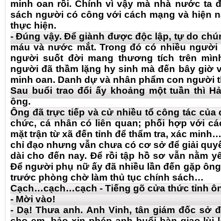
minh oan rồi. Chính vì vậy mà nhà nước ta 
sách người có công với cách mạng và hiện 
thực hiện.
- Đúng vậy. Để giành được độc lập, tự do chún
máu và nước mắt. Trong đó có nhiều người 
người suốt đời mang thương tích trên mì
người đã thầm lặng hy sinh mà đến bây giờ 
minh oan. Danh dự và nhân phẩm con người t
Sau buổi trao đổi ấy khoảng một tuần thì H
ông.
Ông đã trực tiếp và cử nhiều tổ công tác của 
chức, cá nhân có liên quan; phối hợp với cá
mặt trận từ xã đến tỉnh để thẩm tra, xác minh…
chỉ đạo nhưng vẫn chưa có cơ sở để giải quyế
dài cho đến nay. Để rồi tập hồ sơ vẫn nằm yê
Để người phụ nữ ấy đã nhiều lần đến gặp ông,
trước phòng chờ làm thủ tục chính sách…
Cạch…cạch…cạch - Tiếng gõ cửa thức tỉnh ô
- Mời vào!
- Dạ! Thưa anh. Anh Vinh, tân giám đốc sở 
cho em, bảo xin phép anh buổi bàn giao lùi l