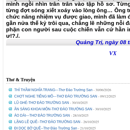
mình ngồi nhìn trân trân vào tập hồ sơ. Từn
từng đợt sóng xiết xoáy vào lòng ông… Ông t
chức năng nhiệm vụ được giao, mình đã làm đ
gần nửa thế kỷ trôi qua, chẳng lẽ những nỗi đ
phận con người sau cuộc chiến vẫn cứ hằn in
ư!?./.
Quảng Trị, ngày 08 tháng 
VX
Thơ & Truyện
- 30/06/2026
THÌ THẦM NGHĨA TRANG---Thơ Đào Trường San
- 09/12/2025
CHỢT NGHE TIẾNG MÕ---THƠ ĐÀO TRƯỜNG SAN
- 30/10/2025
LŨ GHÉ-THƠ ĐÀO TRƯỜNG SAN
- 30/10/2025
ĂN SÁNG KHOAI MÔN-THƠ ĐÀO TRƯỜNG SAN
- 28/10/2025
ÁO DÀI---THƠ ĐÀO TRƯỜNG SAN
- 26/10/2025
LẶNG LẼ QUÊ--THƠ ĐÀO TRƯỜNG SAN
- 21/10/2025
ĐI DỌC BỜ QUÊ--Thơ Đào Trường San