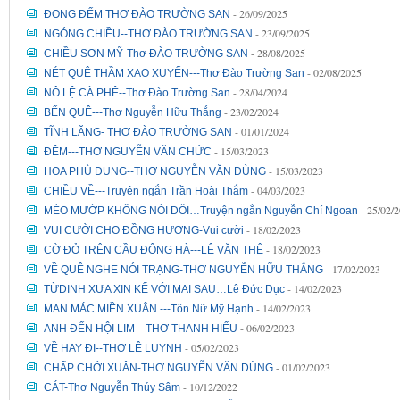
- 26/09/2025
ĐONG ĐẾM THƠ ĐÀO TRƯỜNG SAN
- 23/09/2025
NGÓNG CHIỀU--THƠ ĐÀO TRƯỜNG SAN
- 28/08/2025
CHIỀU SƠN MỸ-Thơ ĐÀO TRƯỜNG SAN
- 02/08/2025
NÉT QUÊ THẦM XAO XUYẾN---Thơ Đào Trường San
- 28/04/2024
NÔ LỆ CÀ PHÊ--Thơ Đào Trường San
- 23/02/2024
BẾN QUÊ---Thơ Nguyễn Hữu Thắng
- 01/01/2024
TĨNH LẶNG- THƠ ĐÀO TRƯỜNG SAN
- 15/03/2023
ĐÊM---THƠ NGUYỄN VĂN CHỨC
- 15/03/2023
HOA PHÙ DUNG--THƠ NGUYỄN VĂN DÙNG
- 04/03/2023
CHIỀU VỀ---Truyện ngắn Trần Hoài Thắm
- 25/02/
MÈO MƯỚP KHÔNG NÓI DỐI…Truyện ngắn Nguyễn Chí Ngoan
- 18/02/2023
VUI CƯỜI CHO ĐỒNG HƯƠNG-Vui cười
- 18/02/2023
CỜ ĐỎ TRÊN CẦU ĐÔNG HÀ---LÊ VĂN THÊ
- 17/02/2023
VỀ QUÊ NGHE NÓI TRẠNG-THƠ NGUYỄN HỮU THẮNG
- 14/02/2023
TỪDINH XƯA XIN KỂ VỚI MAI SAU…Lê Đức Dục
- 14/02/2023
MAN MÁC MIỀN XUÂN ---Tôn Nữ Mỹ Hạnh
- 06/02/2023
ANH ĐẾN HỘI LIM---THƠ THANH HIẾU
- 05/02/2023
VỀ HAY ĐI--THƠ LÊ LUYNH
- 01/02/2023
CHẤP CHỚI XUÂN-THƠ NGUYỄN VĂN DÙNG
- 10/12/2022
CÁT-Thơ Nguyễn Thúy Sâm