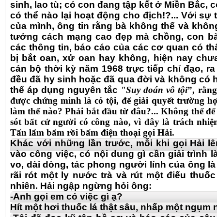
sinh, lao tù; có con đang tập kết ở Miền Bắc, có
có thể nào lại hoạt động cho địch!?... Với sự 
của mình, ông tin rằng bà không thể và không
tưởng cách mạng cao đẹp mà chồng, con bà v
các thông tin, báo cáo của các cơ quan có th
bị bắt oan, xử oan hay không, hiện nay chư
cán bộ thời kỳ năm 1968 trực tiếp chỉ đạo, ra
đều đã hy sinh hoặc đã qua đời và không có 
thể áp dụng nguyên tắc
"Suy đoán vô tội
”, rằng
được chứng minh là có tội, để giải quyết trường h
làm thế nào? Phải bắt đầu từ đâu?... Không thể để
sót bất cứ người có công nào, vì đây là trách nhiệ
Tấn lẩm bẩm rồi bấm điện thoại gọi Hải.
Khác với những lần trước, mỗi khi gọi Hải lê
vào công việc, có nội dung gì cần giải trình 
vo, dài dòng, tác phong người lính của ông l
rãi rót một ly nước trà và rút một điếu thuốc
nhiên. Hải ngập ngừng hỏi ông:
-Anh gọi em có việc gì ạ?
Hít một hơi thuốc lá thật sâu, nhấp một ngụm 