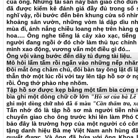
của ông. Những tài sản này bàn giao cho đúng
đã được kiểm kê đánh giá đầy đủ trong sổ 
nghĩ vậy, rồi bước đến bên khung cửa sổ nhìn 
khoảng sân vườn, những vòm lá dập dìu như
mùa đi, ánh nắng chiều loang nhẹ trên hàng
hoa…. Ông nghe tiếng lá cây xào xạc, tiếng
người đang ngồi ở đó chờ làm thủ tục chính
mình xao động, vương vấn một điều gì đó...
Ông vội vàng bước đến dãy tủ đựng tài liệu.
Mô hôi lấm tấm rồi ngấn vào những nếp nhăn
Đôi mắt ông chăm chú, đôi bàn tay ông lật đi l
thẫn thờ một lúc rồi với tay lên tập hồ sơ ở 
rồi. Ông thở phào nhẹ nhõm.
Tập hồ sơ được kẹp bằng một tấm bìa cứng m
bìa ghi một dòng chữ cỡ lớn
"Hồ sơ của bà Lê
ghi một dòng chữ nhỏ đã ố màu
"Cần thẩm tra, xá
Tấn nhớ đó là tập hồ sơ mà người tiền nhi
chuyển giao cho ông trước khi lên làm Phó 
bảo đây là trường hợp của một người có côn
tặng danh hiệu Bà mẹ Việt Nam anh hùng đã
quyết được. Và ông đã hứa với ông Khoa l