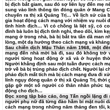
bị địch bắt giam, sau đó sợ liên lụy đến mẹ 
sung vào lính thông tin đóng quân ở Mang C
chuyển ra thị xã Quảng Trị… Về lịch sử của 
gia hoạt động cách mạng với nhiệm vụ nuôi d
tình hình địch… Vì có chồng là liệt sỹ, có c
đình bà luôn bị địch tình nghi, theo dõi, kìm k
mạng ở trong nhà, bà bị bắt tra tấn dã man 
lòng, một dạ hướng theo cách mạng và khán
Sau chiến dịch Mậu Thân năm 1968, một đê
mạng đến nhà mời bà đi, sau đó không trở v
người từng hoạt động ở xã và ở huyện thời
Người khẳng định sau một tuần được cách mạ
trở về bà bị trúng pháo địch chết. Người lại 
pháo địch mất tích mà bị cách mạng đưa đi xử 
lính ngụy đóng quân ở thị xã Quảng Trị, thời
gặp gỡ một số người có thân nhân phức tạp
động cho địch…
Đọc xong tập báo cáo, ông Tấn ngồi lặng đi m
người phụ nữ đã từng đào hầm bí mật nuôi dấ
cách mạng trong những năm tháng đen tối, k