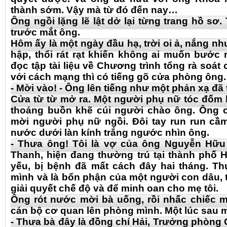
thành sớm. Vậy mà từ đó đến nay…
Ông ngồi lặng lẽ lật dở lại từng trang hồ sơ.
trước mắt ông.
Hôm ấy là một ngày đầu hạ, trời oi ả, nắng nh
hập, thổi rát rạt khiến không ai muốn bước
đọc tập tài liệu về Chương trình tổng rà soá
với cách mạng thì có tiếng gõ cửa phòng ông.
- Mời vào! - Ông lên tiếng như một phản xạ đã 
Cửa từ từ mở ra. Một người phụ nữ tóc đốm 
thoáng buồn khẽ cúi người chào ông. Ông ch
mời người phụ nữ ngồi. Đôi tay run run cầ
nước dưới làn kính trắng ngước nhìn ông.
- Thưa ông! Tôi là vợ của ông Nguyễn Hữu 
Thanh, hiện đang thường trú tại thành phố H
yếu, bị bệnh đã mất cách đây hai tháng. T
mình và là bổn phận của một người con dâu, tô
giải quyết chế độ và để minh oan cho mẹ tôi.
Ông rót nước mời bà uống, rồi nhấc chiếc m
cán bộ cơ quan lên phòng mình. Một lúc sau m
- Thưa bà đây là đồng chí Hải, Trưởng phòng